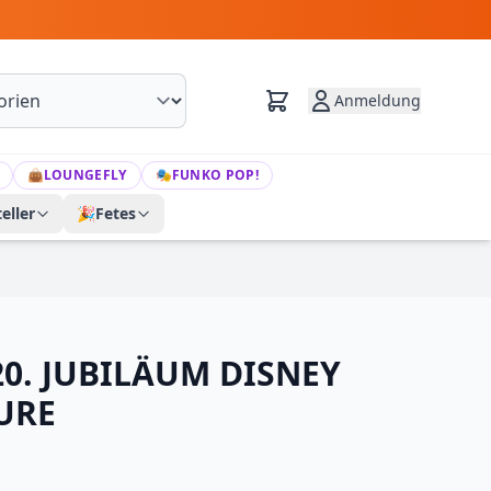
Anmeldung
👜
LOUNGEFLY
🎭
FUNKO POP!
eller
🎉
Fetes
0. JUBILÄUM DISNEY
URE