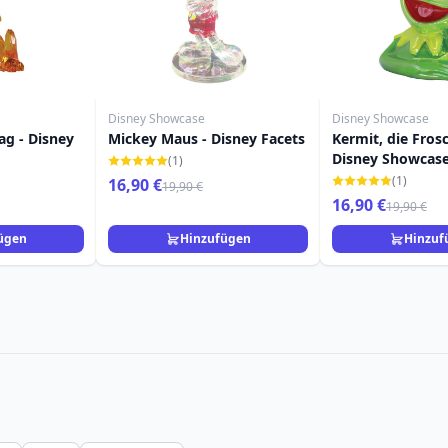
Disney Showcase
Disney Showcase
ag - Disney
Mickey Maus - Disney Facets
Kermit, die Fros
Disney Showcas
(1)
(1)
16,90 €
19,90 €
16,90 €
19,90 €
ügen
Hinzufügen
Hinzuf