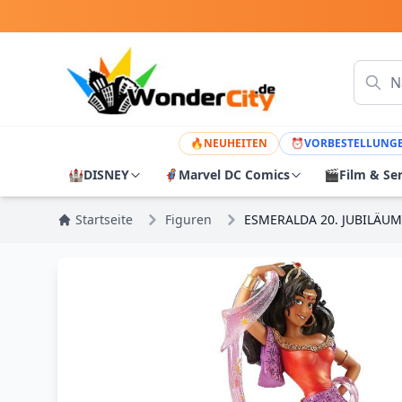
🔥
NEUHEITEN
⏰
VORBESTELLUNG
🏰
DISNEY
🦸
Marvel DC Comics
🎬
Film & Se
Startseite
Figuren
ESMERALDA 20. JUBILÄU