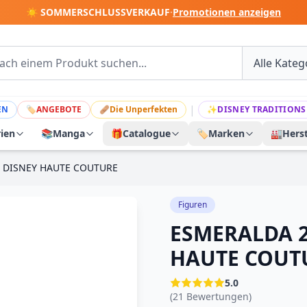
☀️ SOMMERSCHLUSSVERKAUF
·
Promotionen anzeigen
|
EN
🏷
ANGEBOTE
🩹
Die Unperfekten
✨
DISNEY TRADITIONS
rien
📚
Manga
🎁
Catalogue
🏷️
Marken
🏭
Herst
M DISNEY HAUTE COUTURE
Figuren
ESMERALDA 2
HAUTE COUT
5.0
(21 Bewertungen)