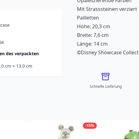
Opaleszierende Farben
Mit Strasssteinen verziert
Pailletten
wcase
Höhe: 20,3 cm
Breite: 7,6 cm
04
Länge: 14 cm
©Disney Showcase Collect
n des verpackten
8.0 cm
× 13.0 cm
Schnelle Lieferung
-15%