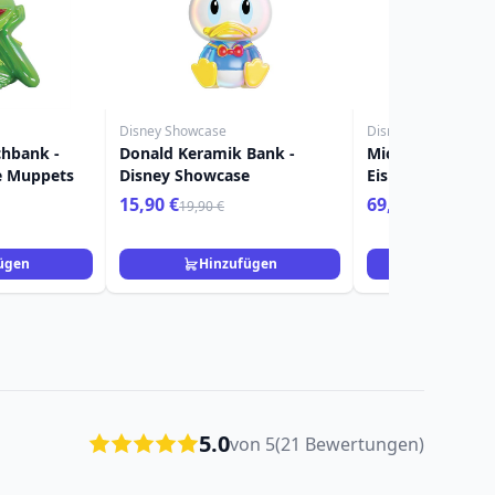
Disney Showcase
Disney Showcase
chbank -
Donald Keramik Bank -
Mickey & Minnie
e Muppets
Disney Showcase
Eislaufen - Disn
15,90 €
69,90 €
19,90 €
ügen
Hinzufügen
Hinzuf
5.0
von 5
(21 Bewertungen)