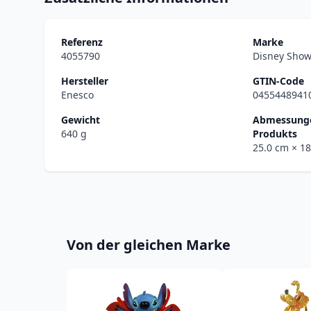
Referenz
Marke
4055790
Disney Sho
Hersteller
GTIN-Code
Enesco
0455448941
Gewicht
Abmessunge
640 g
Produkts
25.0 cm
× 1
Von der gleichen Marke