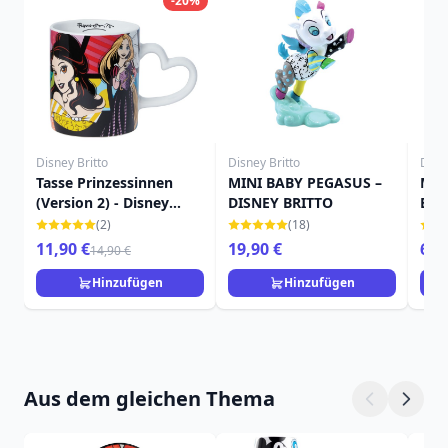
-20%
Disney Britto
Disney Britto
Disne
Tasse Prinzessinnen
MINI BABY PEGASUS –
Min
(Version 2) - Disney
DISNEY BRITTO
Brit
Britto
(2)
(18)
11,90 €
19,90 €
69,
14,90 €
Hinzufügen
Hinzufügen
Aus dem gleichen Thema