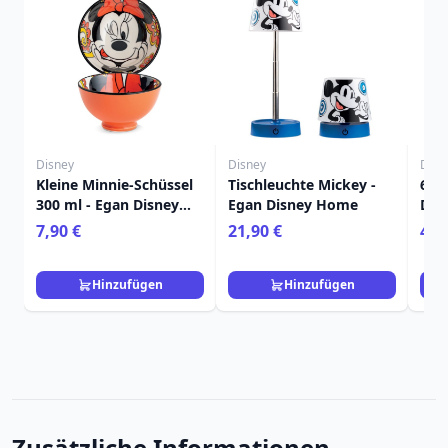
Disney
Disney
Disn
Kleine Minnie-Schüssel
Tischleuchte Mickey -
6er
300 ml - Egan Disney
Egan Disney Home
Dess
Home
Dis
7,90 €
21,90 €
44,
Hinzufügen
Hinzufügen
Zusätzliche Informationen