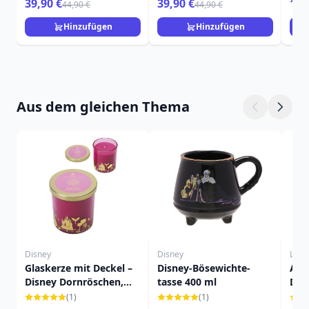
39,90 €
39,90 €
15,
44,90 €
44,90 €
Hinzufügen
Hinzufügen
Aus dem gleichen Thema
Disney
Disney
Loun
Glaskerze mit Deckel –
Disney-Bösewichte-
AUR
Disney Dornröschen,
tasse 400 ml
Dre
Wildrose & Vanille
DIS
(1)
(1)