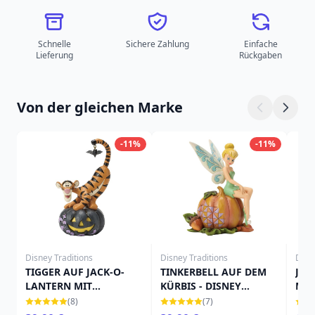
Schnelle
Sichere Zahlung
Einfache
Lieferung
Rückgaben
Von der gleichen Marke
-11%
-11%
Disney Traditions
Disney Traditions
Disn
TIGGER AUF JACK-O-
TINKERBELL AUF DEM
JAC
LANTERN MIT
KÜRBIS - DISNEY
MIN
FLEDERMAUS - DISNEY
TRADITIONS
TRA
(8)
(7)
TRADITIONS