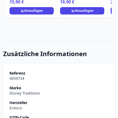
Lou
15,90 €
19,90 €
29,
Hinzufügen
Hinzufügen
Zusätzliche Informationen
Referenz
4059734
Marke
Disney Traditions
Hersteller
Enesco
GTIN-Code