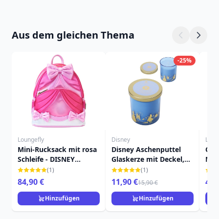
Aus dem gleichen Thema
-25%
Loungefly
Disney
Loun
Mini-Rucksack mit rosa
Disney Aschenputtel
CIN
Schleife - DISNEY
Glaskerze mit Deckel,
MÄR
LOUNGEFLY
Gardenie & Kürbis
RUC
(1)
(1)
Aschenputtel 75.
LOU
84,90 €
11,90 €
49,
15,90 €
Jubiläum
Hinzufügen
Hinzufügen