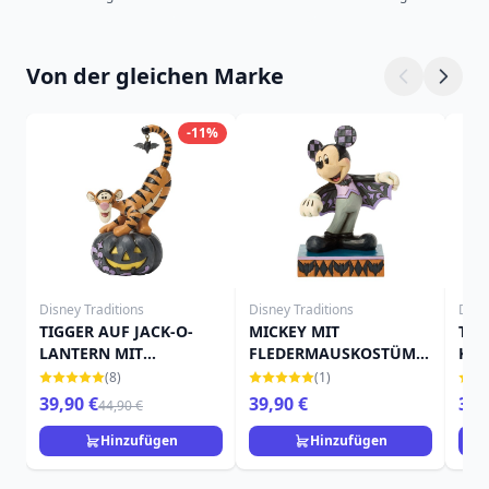
Von der gleichen Marke
-11%
Disney Traditions
Disney Traditions
Disn
TIGGER AUF JACK-O-
MICKEY MIT
TIN
LANTERN MIT
FLEDERMAUSKOSTÜM -
KÜR
FLEDERMAUS - DISNEY
DISNEY TRADITIONS
TRA
(8)
(1)
TRADITIONS
39,90 €
39,90 €
39,
44,90 €
Hinzufügen
Hinzufügen