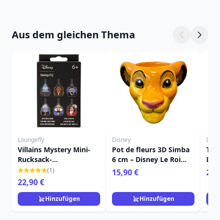
Aus dem gleichen Thema
Loungefly
Disney
Disn
Villains Mystery Mini-
Pot de fleurs 3D Simba
Tim
Rucksack-
6 cm – Disney Le Roi
Dis
Schlüsselanhänger -
Lion
Löw
(1)
15,90 €
22,
Disney Loungefly
22,90 €
Hinzufügen
Hinzufügen