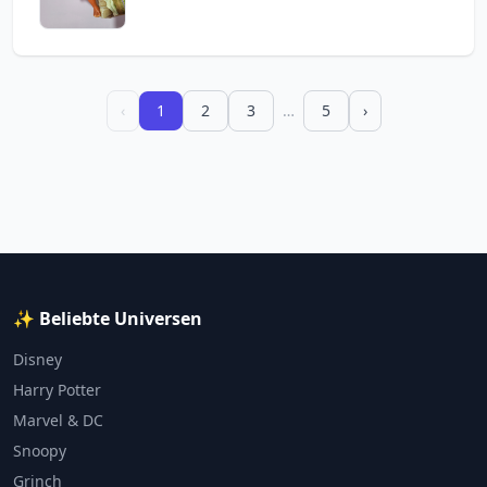
‹
1
2
3
…
5
›
✨ Beliebte Universen
Disney
Harry Potter
Marvel & DC
Snoopy
Grinch