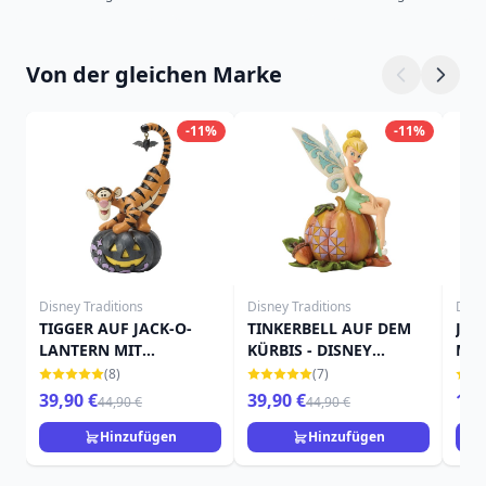
Von der gleichen Marke
-11%
-11%
Disney Traditions
Disney Traditions
Disn
TIGGER AUF JACK-O-
TINKERBELL AUF DEM
JAC
LANTERN MIT
KÜRBIS - DISNEY
MIN
FLEDERMAUS - DISNEY
TRADITIONS
TRA
(8)
(7)
TRADITIONS
39,90 €
39,90 €
15,
44,90 €
44,90 €
Hinzufügen
Hinzufügen