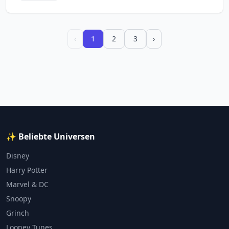
‹
1
2
3
›
✨ Beliebte Universen
Disney
Harry Potter
Marvel & DC
Snoopy
Grinch
Looney Tunes