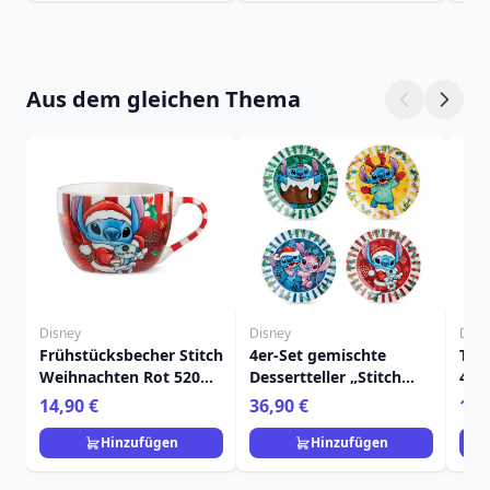
Aus dem gleichen Thema
Disney
Disney
Disn
Frühstücksbecher Stitch
4er-Set gemischte
Tas
Weihnachten Rot 520
Dessertteller „Stitch
450m
ml - Egan Disney Home
Weihnachten“ – Egan
Ho
14,90 €
36,90 €
11,
Disney Home
Hinzufügen
Hinzufügen