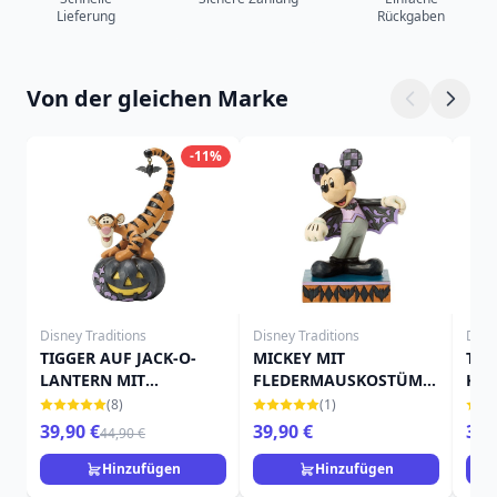
Lieferung
Rückgaben
Von der gleichen Marke
-11%
Disney Traditions
Disney Traditions
Disn
TIGGER AUF JACK-O-
MICKEY MIT
TIN
LANTERN MIT
FLEDERMAUSKOSTÜM -
KÜR
FLEDERMAUS - DISNEY
DISNEY TRADITIONS
TRA
(8)
(1)
TRADITIONS
39,90 €
39,90 €
39,
44,90 €
Hinzufügen
Hinzufügen