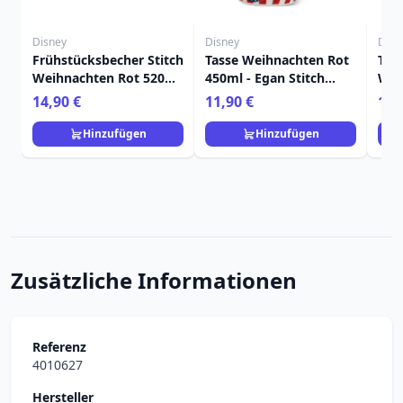
Disney
Disney
Disn
Frühstücksbecher Stitch
Tasse Weihnachten Rot
Tas
Weihnachten Rot 520
450ml - Egan Stitch
Wei
ml - Egan Disney Home
Home
450
14,90 €
11,90 €
11,
Ho
Hinzufügen
Hinzufügen
Zusätzliche Informationen
Referenz
4010627
Hersteller