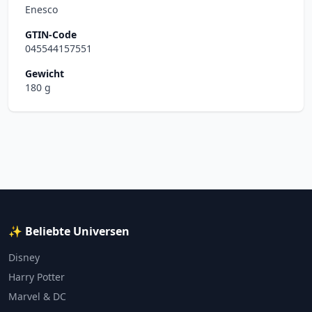
Enesco
GTIN-Code
045544157551
Gewicht
180 g
✨ Beliebte Universen
Disney
Harry Potter
Marvel & DC