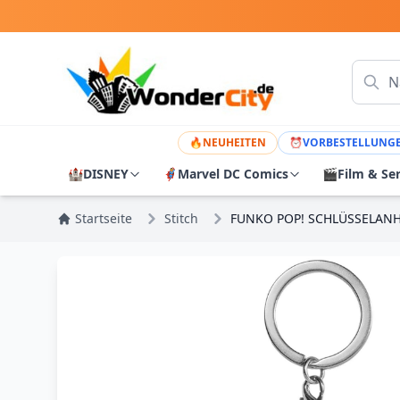
🔥
NEUHEITEN
⏰
VORBESTELLUNG
🏰
DISNEY
🦸
Marvel DC Comics
🎬
Film & Se
Startseite
Stitch
FUNKO POP! SCHLÜSSELANHÄ