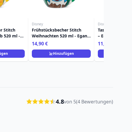
Disney
Disney
r Stitch
Frühstücksbecher Stitch
Tasse „ Stitch“, 
b 520 ml -
Weihnachten 520 ml - Egan
– Egan Disney 
me
Disney Home
14,90 €
11,90 €
ügen
Hinzufügen
Hinzuf
4.8
von 5
(4 Bewertungen)