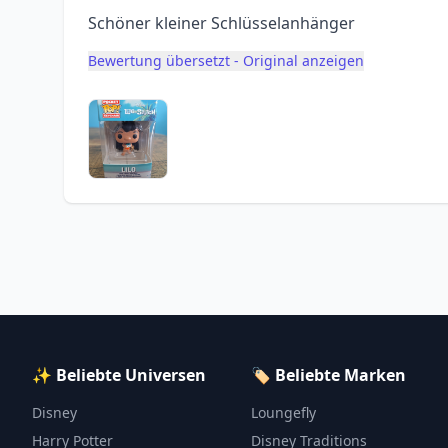
Schöner kleiner Schlüsselanhänger
Bewertung übersetzt - Original anzeigen
✨ Beliebte Universen
🏷️ Beliebte Marken
Disney
Loungefly
Harry Potter
Disney Traditions