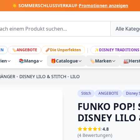
☀️ SOMMERSCHLUSSVERKAUF
·
Promotionen anzeigen
|
EN
🏷
ANGEBOTE
🩹
Die Unperfekten
✨
DISNEY TRADITIONS
rien
📚
Manga
🎁
Catalogue
🏷️
Marken
🏭
Herst
NGER - DISNEY LILO & STITCH - LILO
Stitch
ANGEBOTE
Disney 
FUNKO POP!
DISNEY LILO 
4.8
(4 Bewertungen)