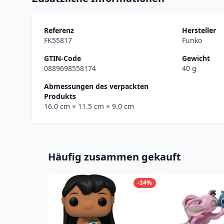
Referenz
Hersteller
FK55817
Funko
GTIN-Code
Gewicht
0889698558174
40 g
Abmessungen des verpackten
Produkts
16.0 cm
× 11.5 cm
× 9.0 cm
Häufig zusammen gekauft
-24%