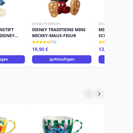
Disney Traditions
Disney Showcase
NSTIFT
DISNEY TRADITIONS MINI-
MINI-STICH MIT 
 DISNEY
MICKEY-MAUS-FIGUR
SCHAUKASTENP
(15)
(26)
19,90 €
13,90 €
19,90 €
ügen
Hinzufügen
Hinzuf