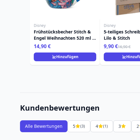
Disney
Disney
Frühstücksbecher Stitch &
5-teiliges Schrei
Engel Weihnachten 520 ml -
Lilo & Stitch
Egan Disney Home
14,90 €
9,90 €
16,90 €
Hinzufügen
Hinzuf
Kundenbewertungen
Alle Bewertungen
5
4
3
2
(3)
(1)