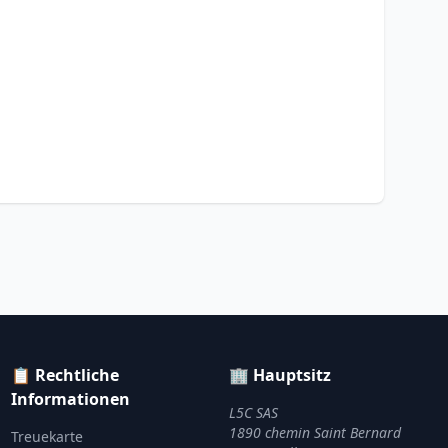
📋 Rechtliche
🏢 Hauptsitz
Informationen
L5C SAS
1890 chemin Saint Bernard
Treuekarte