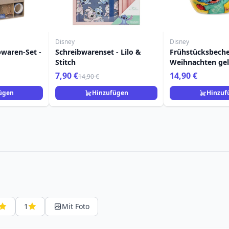
Disney
Disney
bwaren-Set -
Schreibwarenset - Lilo &
Frühstücksbeche
Stitch
Weihnachten gel
Egan Disney Ho
7,90 €
14,90 €
14,90 €
ügen
Hinzufügen
Hinzuf
1
Mit Foto