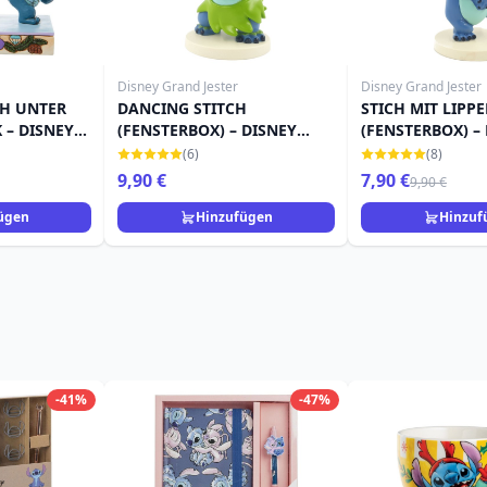
Disney Grand Jester
Disney Grand Jester
CH UNTER
DANCING STITCH
STICH MIT LIPPE
 – DISNEY
(FENSTERBOX) – DISNEY
(FENSTERBOX) –
GRAND JESTER
GRAND JESTER
(6)
(8)
9,90 €
7,90 €
9,90 €
ügen
Hinzufügen
Hinzuf
-41%
-47%