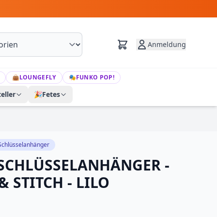
Anmeldung
👜
LOUNGEFLY
🎭
FUNKO POP!
eller
🎉
Fetes
Schlüsselanhänger
 SCHLÜSSELANHÄNGER -
& STITCH - LILO