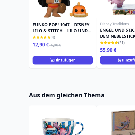
Disney Traditions
FUNKO POP! 1047 – DISNEY
ENGEL UND STI
LILO & STITCH – LILO UND
DEM NEBELSTICK
PUDGE
(4)
TRADITIONS
(21)
12,90 €
16,90 €
55,90 €
Hinzufügen
Hinzuf
Aus dem gleichen Thema