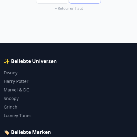
Retour en haut
✨ Beliebte Universen
Disney
Harry Potter
Marvel & DC
Snoopy
Grinch
Looney Tunes
🏷️ Beliebte Marken