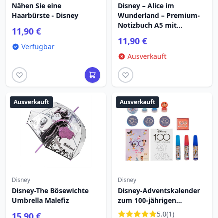
Nähen Sie eine
Disney – Alice im
Haarbürste - Disney
Wunderland – Premium-
Notizbuch A5 mit
11,90 €
Grinsekatze
11,90 €
Verfügbar
Ausverkauft
Ausverkauft
Ausverkauft
Disney
Disney
Disney-The Bösewichte
Disney-Adventskalender
Umbrella Malefiz
zum 100-jährigen
Jubiläum
5.0
(1)
15,90 €