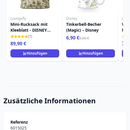
Loungefly
Disney
Loun
Mini-Rucksack mit
Tinkerbell-Becher
Vill
Kleeblatt - DISNEY
(Magic) – Disney
Min
LOUNGEFLY Tinkerbell
LOU
(7)
6,90 €
9,90 €
4
89,90 €
79,
Hinzufügen
Hinzufügen
Zusätzliche Informationen
Referenz
6015025