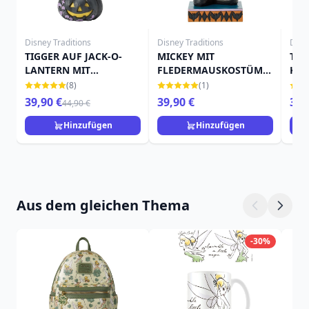
Disney Traditions
Disney Traditions
Disn
TIGGER AUF JACK-O-
MICKEY MIT
TIN
LANTERN MIT
FLEDERMAUSKOSTÜM -
KÜR
FLEDERMAUS - DISNEY
DISNEY TRADITIONS
TRA
(8)
(1)
TRADITIONS
39,90 €
39,90 €
39,
44,90 €
Hinzufügen
Hinzufügen
Aus dem gleichen Thema
-30%