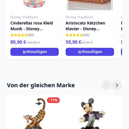
Disney Traditions
Disney Traditions
Disn
Cinderellas rosa Kleid
Aristocats Kätzchen
Madr
Musik - Disney
Klavier - Disney
Enc
Traditions Aschenputtel
Traditions Aristocats
stär
(89)
(64)
Trad
89,90 €
59,90 €
94,
109,90 €
69,90 €
Hinzufügen
Hinzufügen
Von der gleichen Marke
-11%