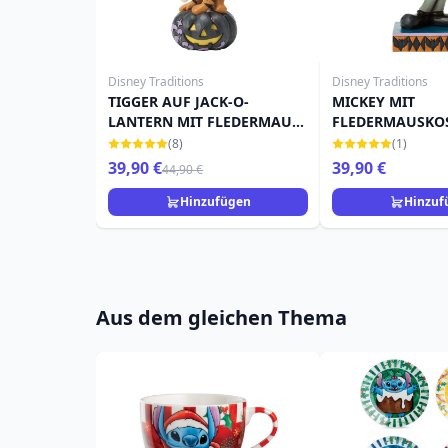
Disney Traditions
Disney Traditions
TIGGER AUF JACK-O-
MICKEY MIT
LANTERN MIT FLEDERMAUS
FLEDERMAUSKO
- DISNEY TRADITIONS
DISNEY TRADITI
(8)
(1)
39,90 €
39,90 €
44,90 €
Hinzufügen
Hinzuf
Aus dem gleichen Thema