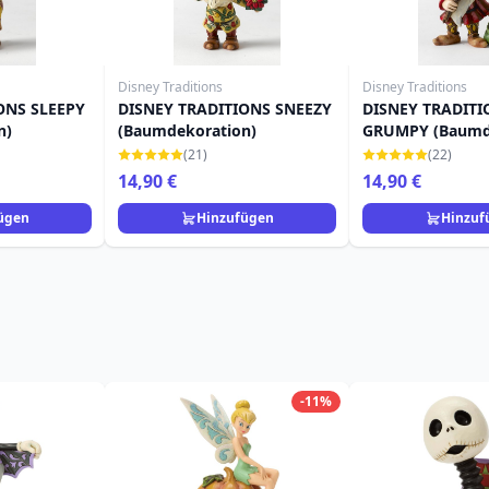
Disney Traditions
Disney Traditions
ONS SLEEPY
DISNEY TRADITIONS SNEEZY
DISNEY TRADITI
n)
(Baumdekoration)
GRUMPY (Baumd
(21)
(22)
14,90 €
14,90 €
ügen
Hinzufügen
Hinzuf
-11%