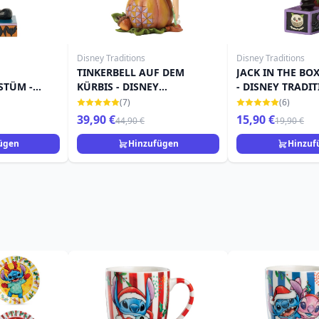
Disney Traditions
Disney Traditions
TINKERBELL AUF DEM
JACK IN THE BO
STÜM -
KÜRBIS - DISNEY
- DISNEY TRADI
ONS
TRADITIONS
(7)
(6)
39,90 €
15,90 €
44,90 €
19,90 €
ügen
Hinzufügen
Hinzuf