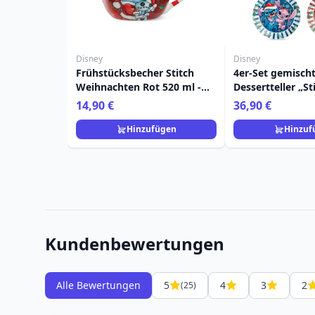
Disney
Disney
Frühstücksbecher Stitch
4er-Set gemisch
Weihnachten Rot 520 ml -
Dessertteller „St
Egan Disney Home
Weihnachten“ – 
14,90 €
36,90 €
Home
Hinzufügen
Hinzuf
Kundenbewertungen
Alle Bewertungen
5
4
3
2
(25)