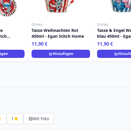
Disney
Disney
te
Tasse Weihnachten Rot
Tasse & Engel W
itch
450ml - Egan Stitch Home
blau 450ml - Ega
Egan Disney
Home
11,90 €
11,90 €
ügen
Hinzufügen
Hinzuf
1
Mit Foto