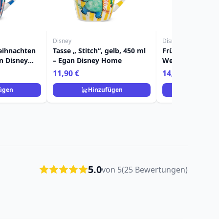
Disney
Disney
eihnachten
Tasse „ Stitch“, gelb, 450 ml
Frühstücksbeche
n Disney
– Egan Disney Home
Weihnachten 520
Disney Home
11,90 €
14,90 €
ügen
Hinzufügen
Hinzuf
5.0
von 5
(25 Bewertungen)