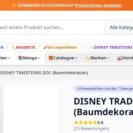
☀️ SOMMERSCHLUSSVERKAUF
·
Promotionen anzeigen
|
EN
🏷
ANGEBOTE
🩹
Die Unperfekten
✨
DISNEY TRADITIONS
rien
📚
Manga
🎁
Catalogue
🏷️
Marken
🏭
Herst
DISNEY TRADITIONS DOC (Baumdekoration)
Schneewittchen und die 7 Zwerge
DISNEY TRAD
(Baumdekora
5.0
(25 Bewertungen)