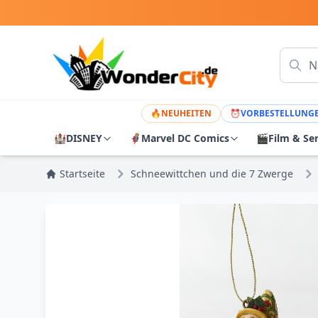
🔥
NEUHEITEN
⏰
VORBESTELLUNG
🏰
DISNEY
🦸
Marvel DC Comics
🎬
Film & Se
Startseite
Schneewittchen und die 7 Zwerge