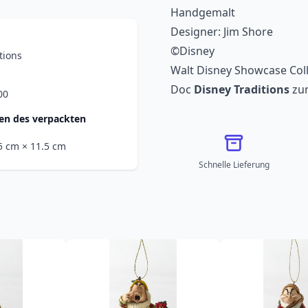
Handgemalt
Designer: Jim Shore
©Disney
tions
Walt Disney Showcase Coll
Doc
Disney Traditions
zum
00
n des verpackten
.5 cm
× 11.5 cm
Schnelle Lieferung