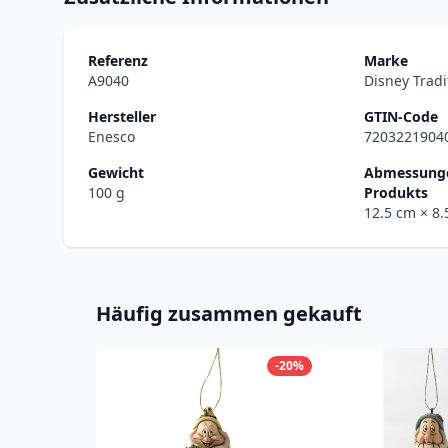
Referenz
Marke
A9040
Disney Tradi
Hersteller
GTIN-Code
Enesco
7203221904
Gewicht
Abmessunge
100 g
Produkts
12.5 cm
× 8
Häufig zusammen gekauft
-20%