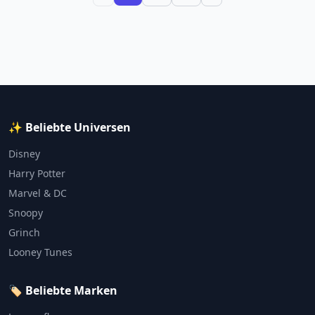
✨ Beliebte Universen
Disney
Harry Potter
Marvel & DC
Snoopy
Grinch
Looney Tunes
🏷️ Beliebte Marken