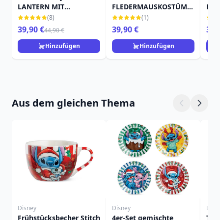
LANTERN MIT
FLEDERMAUSKOSTÜM -
KÜR
FLEDERMAUS - DISNEY
DISNEY TRADITIONS
TRA
(8)
(1)
TRADITIONS
39,90 €
39,90 €
39,
44,90 €
Hinzufügen
Hinzufügen
Aus dem gleichen Thema
Disney
Disney
Disn
Frühstücksbecher Stitch
4er-Set gemischte
Tas