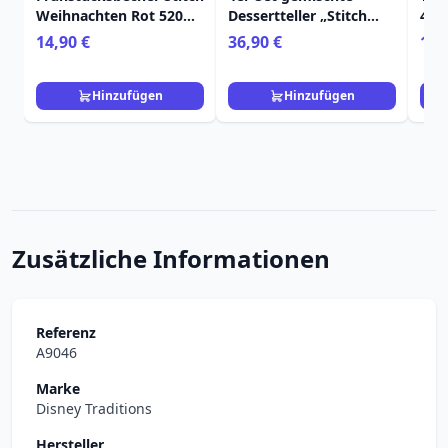
Weihnachten Rot 520
Dessertteller „Stitch
450m
ml - Egan Disney Home
Weihnachten“ – Egan
Ho
14,90 €
36,90 €
11,
Disney Home
Hinzufügen
Hinzufügen
Zusätzliche Informationen
Referenz
A9046
Marke
Disney Traditions
Hersteller