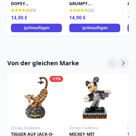
DOPEY
GRUMPY
DOC
(Baumdekoration)
(Baumdekoration)
(25)
(22)
14,90 €
14,90 €
14,
Hinzufügen
Hinzufügen
Von der gleichen Marke
-11%
Disney Traditions
Disney Traditions
Disn
TIGGER AUF JACK-O-
MICKEY MIT
TIN