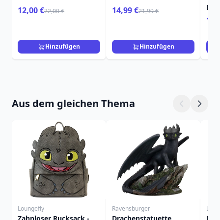
BEE
12,00 €
14,99 €
22,00 €
21,99 €
gro
109
Ult
„MA
BEE
Hinzufügen
Hinzufügen
SAN
Aus dem gleichen Thema
Loungefly
Ravensburger
Loun
Zahnloser Rucksack -
Drachenstatuette
Übe