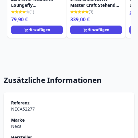
Loungefly
Master Craft Stehend
Lou
Drachenzähmen leicht
Ohnezahn 31 cm
Ans
(1)
(3)
8,9
gemacht
Dra
79,90 €
339,00 €
gem
Hinzufügen
Hinzufügen
Zusätzliche Informationen
Referenz
NECA52277
Marke
Neca
Hersteller