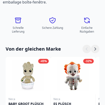
emballage boîte-fenêtre.
Schnelle
Sichere Zahlung
Einfache
Lieferung
Rückgaben
Von der gleichen Marke
-45%
-32%
Neca
Neca
Nec
BABY GROOT PLÜSCH
ES PLÜSCH
BEE