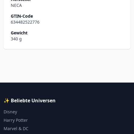
NECA
GTIN-Code
634482522776
Gewicht
340 g
✨ Beliebte Universen
Disney
Harry Potter
Marvel & DC