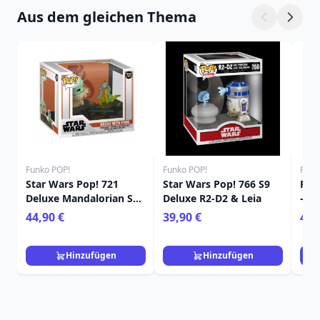
Aus dem gleichen Thema
Funko POP!
Funko POP!
Funk
Star Wars Pop! 721
Star Wars Pop! 766 S9
FUN
Deluxe Mandalorian S10
Deluxe R2-D2 & Leia
– R
Din Grogu Frosch
STA
44,90 €
39,90 €
49,
Hinzufügen
Hinzufügen