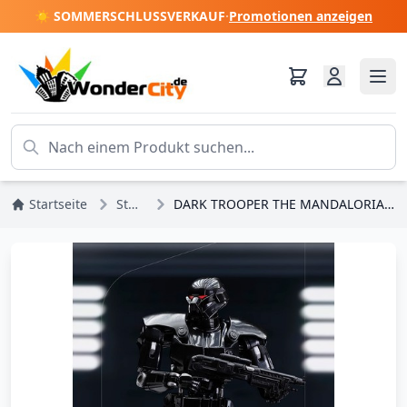
☀️ SOMMERSCHLUSSVERKAUF
·
Promotionen anzeigen
Startseite
Star Wars
DARK TROOPER THE MANDALORIAN ART SCALE - STAR WARS