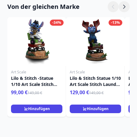
Von der gleichen Marke
-34%
-13%
Art Scale
Art Scale
Art S
Lilo & Stitch -Statue
Lilo & Stitch Statue 1/10
Lilo
1/10 Art Scale Stitch
Art Scale Stitch Laundry
Art 
King of Rock 17 cm
19 cm
cm
99,00 €
129,00 €
99,
149,00 €
149,00 €
Hinzufügen
Hinzufügen