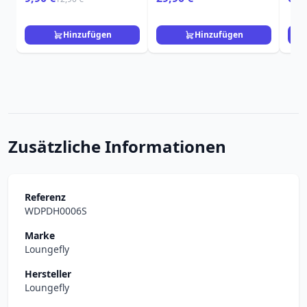
Ver
Hinzufügen
Hinzufügen
Zusätzliche Informationen
Referenz
WDPDH0006S
Marke
Loungefly
Hersteller
Loungefly