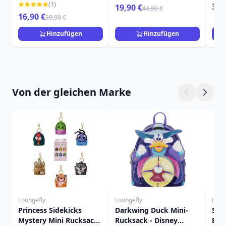
TUK TUK – DISNEY
Ung
KÖNIGIN AUF IHREM
(1)
39,
19,90 €
44,90 €
LOUNGEFLY
DIS
THRON
16,90 €
39,90 €
Hinzufügen
Hinzufügen
Von der gleichen Marke
Loungefly
Loungefly
Loun
Princess Sidekicks
Darkwing Duck Mini-
Sti
Mystery Mini Rucksack
Rucksack - Disney
Bon