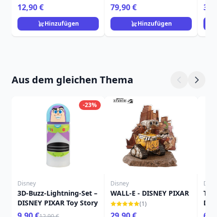
Schlüsselanhänger
Loungefly
Dis
12,90 €
79,90 €
39,
Charm - Disney
Loungefly
Hinzufügen
Hinzufügen
Aus dem gleichen Thema
-23%
Disney
Disney
Dyna
3D-Buzz-Lightning-Set –
WALL-E - DISNEY PIXAR
Toy 
DISNEY PIXAR Toy Story
Dyn
(1)
Sid 
9,90 €
29,90 €
69,
12,90 €