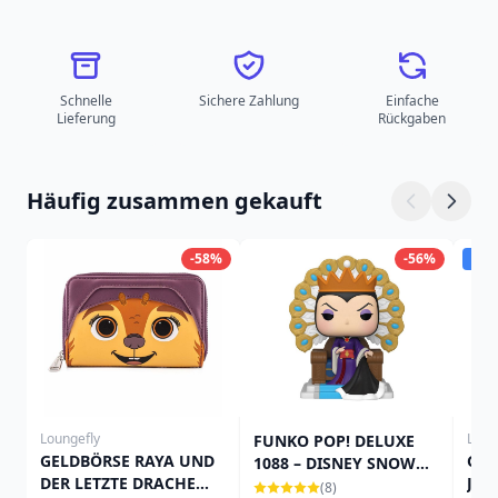
Schnelle
Sichere Zahlung
Einfache
Lieferung
Rückgaben
Häufig zusammen gekauft
-58%
-56%
Ver
Loungefly
Loun
FUNKO POP! DELUXE
GELDBÖRSE RAYA UND
Gel
1088 – DISNEY SNOW
DER LETZTE DRACHE
Jub
WHITE – DIE BÖSE
(8)