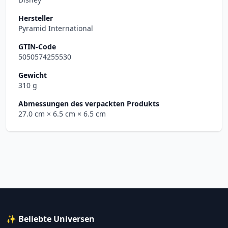
Hersteller
Pyramid International
GTIN-Code
5050574255530
Gewicht
310 g
Abmessungen des verpackten Produkts
27.0 cm
× 6.5 cm
× 6.5 cm
✨ Beliebte Universen