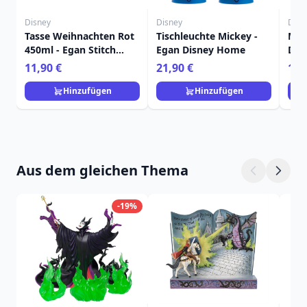
Disney
Disney
Disn
Tasse Weihnachten Rot
Tischleuchte Mickey -
Mal
450ml - Egan Stitch
Egan Disney Home
Dis
Home
Fra
11,90 €
21,90 €
15,
Hinzufügen
Hinzufügen
Aus dem gleichen Thema
-19%