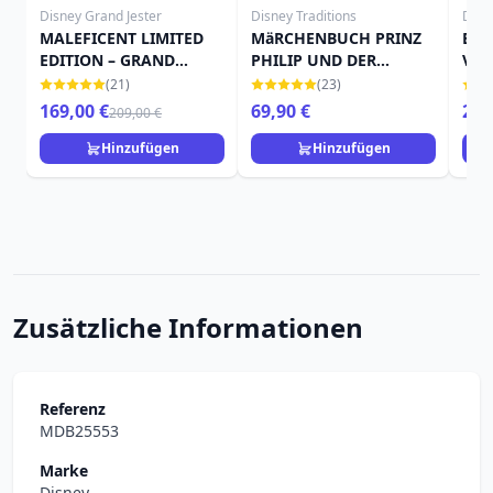
Disney Grand Jester
Disney Traditions
Disn
MALEFICENT LIMITED
MäRCHENBUCH PRINZ
BÖS
EDITION – GRAND
PHILIP UND DER
Vitr
JESTER STUDIOS
BöSARTIGE DRACHE –
(21)
(23)
DISNEY TRADITIONS
169,00 €
69,90 €
22,
209,00 €
Hinzufügen
Hinzufügen
Zusätzliche Informationen
Referenz
MDB25553
Marke
Disney