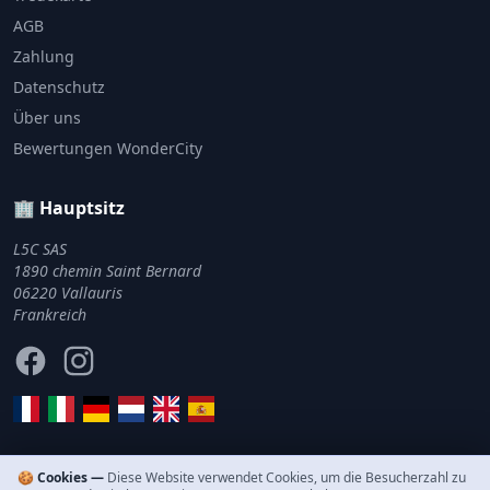
AGB
Zahlung
Datenschutz
Über uns
Bewertungen WonderCity
🏢 Hauptsitz
L5C SAS
1890 chemin Saint Bernard
06220 Vallauris
Frankreich
Facebook
Instagram
🍪 Cookies —
Diese Website verwendet Cookies, um die Besucherzahl zu