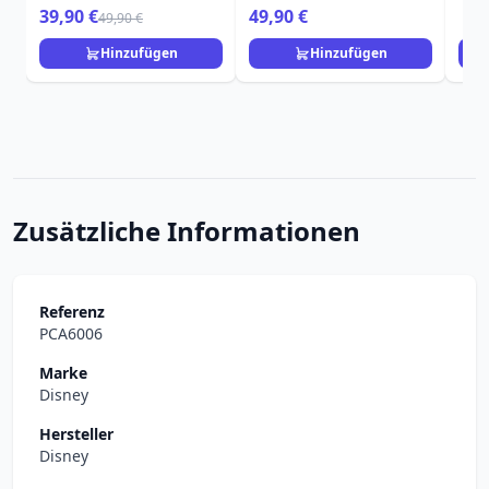
Loungefly
- D
39,90 €
49,90 €
49,90 €
Hinzufügen
Hinzufügen
Zusätzliche Informationen
Referenz
PCA6006
Marke
Disney
Hersteller
Disney