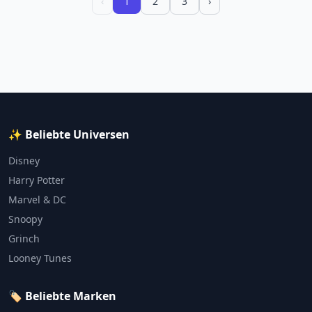
‹
1
2
3
›
✨ Beliebte Universen
Disney
Harry Potter
Marvel & DC
Snoopy
Grinch
Looney Tunes
🏷️ Beliebte Marken