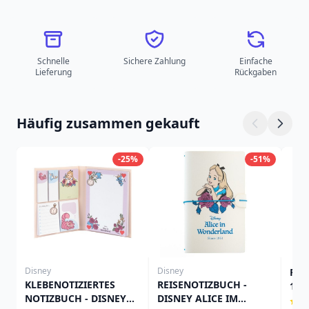
Schnelle
Sichere Zahlung
Einfache
Lieferung
Rückgaben
Häufig zusammen gekauft
-25%
-51%
Disney
Disney
Fot
KLEBENOTIZIERTES
REISENOTIZBUCH -
100.
NOTIZBUCH - DISNEY
DISNEY ALICE IM
Ali