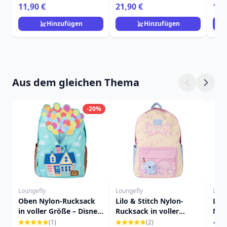
Home
Fra
11,90 €
21,90 €
15,
Hinzufügen
Hinzufügen
Aus dem gleichen Thema
-20%
Loungefly
Loungefly
Loun
Oben Nylon-Rucksack
Lilo & Stitch Nylon-
LIL
in voller Größe – Disney
Rucksack in voller
NAC
Pixar Loungefly
Größe – Disney
SCH
(1)
(2)
19,