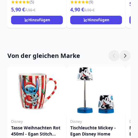
ALICE IM WUNDERLAND
WUNDERLAND
(5)
(9)
5,9
5,90 €
4,90 €
7,90 €
9,90 €
Hinzufügen
Hinzufügen
Von der gleichen Marke
Disney
Disney
Disn
Tasse Weihnachten Rot
Tischleuchte Mickey -
Mal
450ml - Egan Stitch
Egan Disney Home
Dis