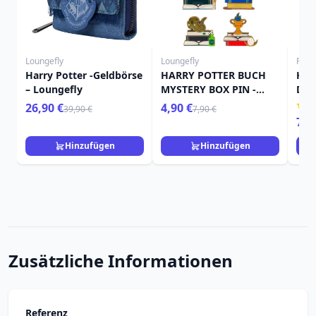
Loungefly
Loungefly
Funk
Harry Potter -Geldbörse
HARRY POTTER BUCH
Har
– Loungefly
MYSTERY BOX PIN -
Del
HARRY POTTER
Kau
26,90 €
4,90 €
39,90 €
7,90 €
LOUNGEFLY
7,9
Hinzufügen
Hinzufügen
Zusätzliche Informationen
Referenz