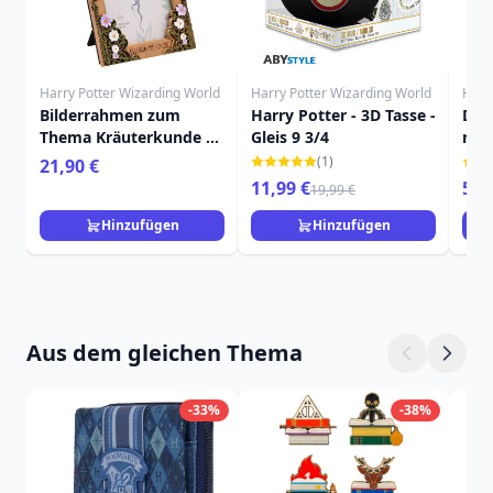
Harry Potter Wizarding World
Harry Potter Wizarding World
Harr
Bilderrahmen zum
Harry Potter - 3D Tasse -
Das 
Thema Kräuterkunde –
Gleis 9 3/4
mit
Harry Potter
POT
(1)
21,90 €
11,99 €
59,
19,99 €
Hinzufügen
Hinzufügen
Aus dem gleichen Thema
-33%
-38%