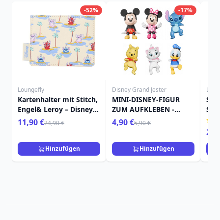
-52%
-17%
Loungefly
Disney Grand Jester
Loun
Kartenhalter mit Stitch,
MINI-DISNEY-FIGUR
STI
Engel& Leroy – Disney
ZUM AUFKLEBEN -
SO
Loungefly Lilo & Stitch
GRAND JESTER
KAR
11,90 €
4,90 €
24,90 €
5,90 €
DIS
24,
LIL
Hinzufügen
Hinzufügen