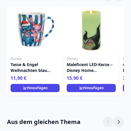
Disney
Disney
Disn
Tasse & Engel
Maleficent LED-Kerze –
4er
Weihnachten blau
Disney Home
Dess
450ml - Egan Disney
Frangrance Collection
Wei
11,90 €
15,90 €
36,
Home
Dis
Hinzufügen
Hinzufügen
Aus dem gleichen Thema