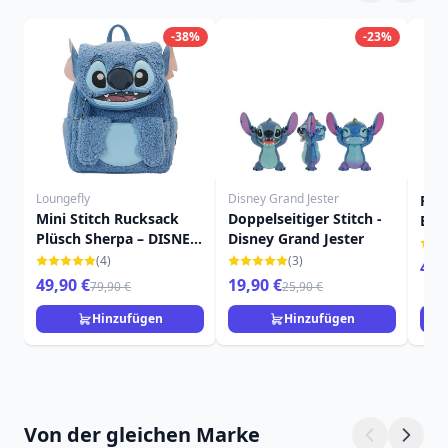
-38%
-23%
Loungefly
Disney Grand Jester
FRO
Mini Stitch Rucksack
Doppelseitiger Stitch -
BLI
Plüsch Sherpa – DISNEY
Disney Grand Jester
SHO
LOUNGEFLY
(4)
(3)
49,
49,90 €
19,90 €
79,90 €
25,90 €
Hinzufügen
Hinzufügen
Von der gleichen Marke