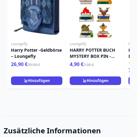
Loungefly
Loungefly
Funk
Harry Potter -Geldbörse
HARRY POTTER BUCH
Har
– Loungefly
MYSTERY BOX PIN -
Del
HARRY POTTER
Kau
26,90 €
4,90 €
39,90 €
7,90 €
LOUNGEFLY
7,9
Hinzufügen
Hinzufügen
Zusätzliche Informationen