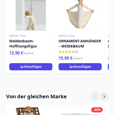
Willow Tree
Willow Tree
Disn
Weidenbaum-
ORNAMENT-ANHÄNGER
Arti
Hoffnungsfigur
– WEIDEBAUM
Sti
Jest
(3)
12,90 €
18,90 €
15,90 €
39,
18,90 €
Hinzufügen
Hinzufügen
Von der gleichen Marke
-40%