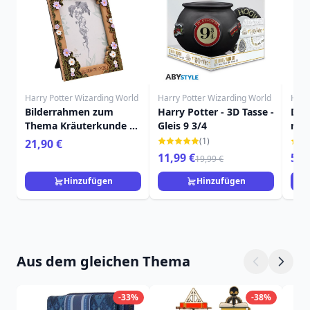
Harry Potter Wizarding World
Harry Potter Wizarding World
Harr
Bilderrahmen zum
Harry Potter - 3D Tasse -
Das 
Thema Kräuterkunde –
Gleis 9 3/4
mit
Harry Potter
POT
(1)
21,90 €
11,99 €
59,
19,99 €
Hinzufügen
Hinzufügen
Aus dem gleichen Thema
-33%
-38%