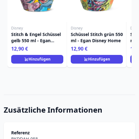
Disney
Disney
Disn
Stitch & Engel Schüssel
Schüssel Stitch grün 550
Sch
gelb 550 ml - Egan
ml - Egan Disney Home
ml 
Disney Home
12,90 €
12,90 €
12,
Hinzufügen
Hinzufügen
Zusätzliche Informationen
Referenz
BKDDAH-058