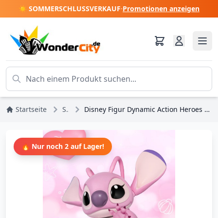
☀️ SOMMERSCHLUSSVERKAUF
·
Promotionen anzeigen
Startseite
Stitch
Disney Figur Dynamic Action Heroes 1/9 Engel (Lilo & Stitch) 16 cm
🔥 Nur noch 2 auf Lager!