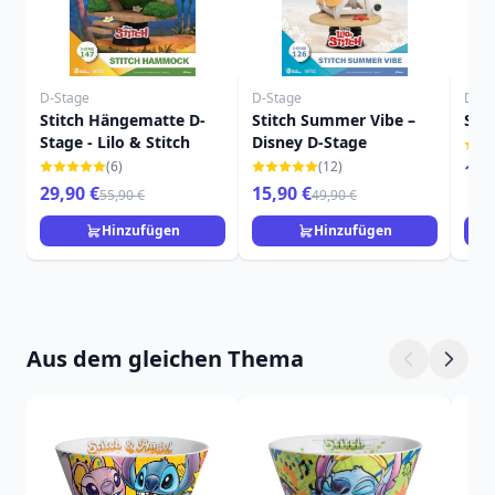
D-Stage
D-Stage
D-St
Stitch Hängematte D-
Stitch Summer Vibe –
Stit
Stage - Lilo & Stitch
Disney D-Stage
(6)
(12)
14,
29,90 €
15,90 €
55,90 €
49,90 €
Hinzufügen
Hinzufügen
Aus dem gleichen Thema