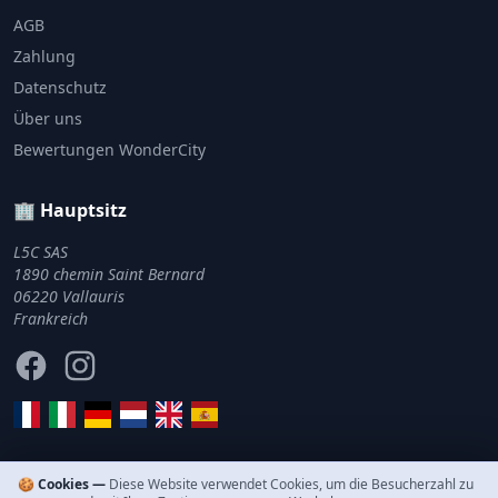
AGB
Zahlung
Datenschutz
Über uns
Bewertungen WonderCity
🏢 Hauptsitz
L5C SAS
1890 chemin Saint Bernard
06220 Vallauris
Frankreich
Facebook
Instagram
🍪 Cookies —
Diese Website verwendet Cookies, um die Besucherzahl zu