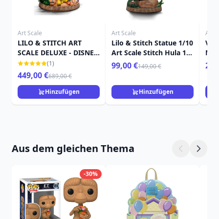
Art Scale
Art Scale
Art S
LILO & STITCH ART
Lilo & Stitch Statue 1/10
Ven
SCALE DELUXE - DISNEY
Art Scale Stitch Hula 17
Mar
LILO & STITCH
cm
(1)
99,00 €
259
149,00 €
449,00 €
689,00 €
Hinzufügen
Hinzufügen
Aus dem gleichen Thema
-30%