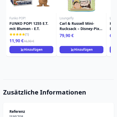
Funko POP!
Loungefly
Loun
FUNKO POP! 1255 E.T.
Carl & Russell Mini-
Kev
mit Blumen - E.T.
Rucksack – Disney-Pixar
Dis
Loungefly Up
Up
(1)
79,90 €
69,
11,90 €
16,90 €
Hinzufügen
Hinzufügen
Zusätzliche Informationen
Referenz
IS95708