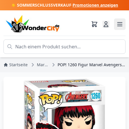
☀️ SOMMERSCHLUSSVERKAUF
·
Promotionen anzeigen
Startseite
Marvel DC Comics
POP! 1260 Figur Marvel Avengers 60. Jubiläumscomic Black Widow mit Pin Exklusiv