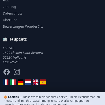
AGB
Zahlung
Datenschutz
Über uns
Bewertungen WonderCity
🏢 Hauptsitz
L5C SAS
1890 chemin Saint Bernard
06220 Vallauris
Frankreich
Facebook
Instagram
🍪 Cookies —
Diese Website verwendet Cookies, um die Besucherzahl zu
messen und, mit Ihrer Zustimmung, unsere Werbekampagnen zu
© 2011–2026 WonderCity. Alle Rechte vorbehalten.
bewerten. Ihre Wahl wird 1 Jahr lang gespeichert.