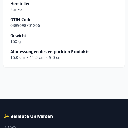
Hersteller
Funko
GTIN-Code
0889698701266
Gewicht
160 g
Abmessungen des verpackten Produkts
16.0 cm
× 11.5 cm
× 9.0 cm
✨ Beliebte Universen
Disney