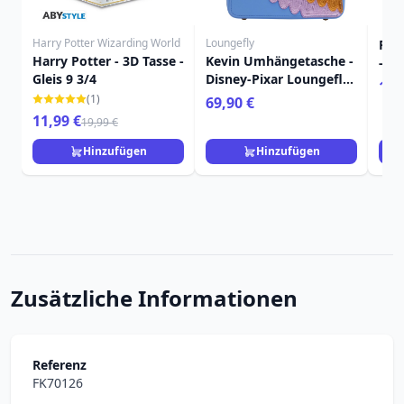
Harry Potter Wizarding World
Loungefly
FUN
Harry Potter - 3D Tasse -
Kevin Umhängetasche -
- Di
Gleis 9 3/4
Disney-Pixar Loungefly
5
16,
Up
(1)
69,90 €
11,99 €
19,99 €
Hinzufügen
Hinzufügen
Zusätzliche Informationen
Referenz
FK70126