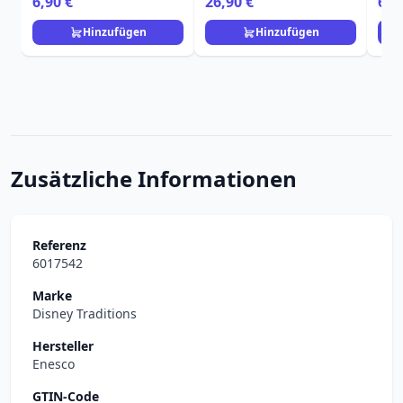
6,90 €
26,90 €
65,
Disney
Hinzufügen
Hinzufügen
Zusätzliche Informationen
Referenz
6017542
Marke
Disney Traditions
Hersteller
Enesco
GTIN-Code