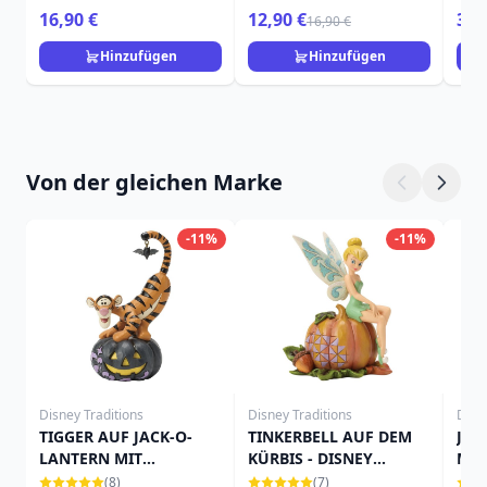
TRADITIONS
16,90 €
12,90 €
39,
16,90 €
Hinzufügen
Hinzufügen
Von der gleichen Marke
-11%
-11%
Disney Traditions
Disney Traditions
Disn
TIGGER AUF JACK-O-
TINKERBELL AUF DEM
JAC
LANTERN MIT
KÜRBIS - DISNEY
MIN
FLEDERMAUS - DISNEY
TRADITIONS
TRA
(8)
(7)