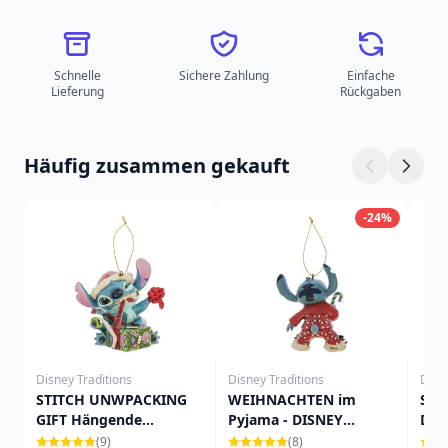
Schnelle
Sichere Zahlung
Einfache
Lieferung
Rückgaben
Häufig zusammen gekauft
-24%
Disney Traditions
Disney Traditions
Disn
STITCH UNWPACKING
WEIHNACHTEN im
STI
GIFT Hängende
Pyjama - DISNEY
DEK
Ornament - DISNEY
TRADITIONS
DEP
(9)
(8)