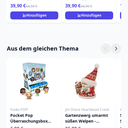
TRADITIONS
39,90 €
39,90 €
15,
44,90 €
44,90 €
Hinzufügen
Hinzufügen
Aus dem gleichen Thema
Funko POP!
Jim Shore Heartwood Creek
Will
Pocket Pop
Gartenzwerg umarmt
SAN
Überraschungsbox
süßen Welpen -
STA
Prinzessinnenurlaub -
HEARTWOOD CREEK