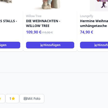
Willow Tree
Loungefly
S STALLS -
DIE WEIHNACHTEN -
Hermine Weihna
WILLOW TREE
umhängetasche 
Harry Potter
109,90 €
74,90 €
119,90 €
ügen
Hinzufügen
Hinzuf
1
Mit Foto