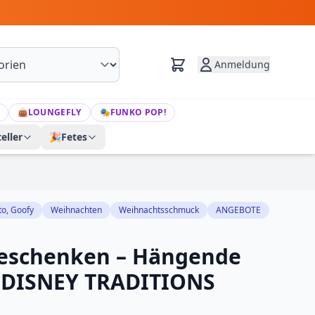
Anmeldung
👜
LOUNGEFLY
🎭
FUNKO POP!
eller
🎉
Fetes
to, Goofy
Weihnachten
Weihnachtsschmuck
ANGEBOTE
Geschenken – Hängende
– DISNEY TRADITIONS