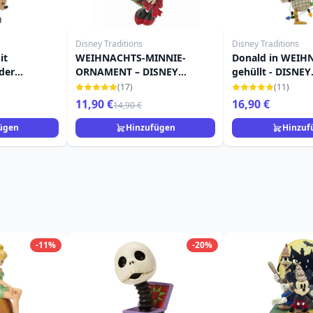
Disney Traditions
Disney Traditions
it
WEIHNACHTS-MINNIE-
Donald in WEI
der
ORNAMENT – DISNEY
gehüllt - DISNEY
gender
TRADITIONS
TRADITIONS
(17)
(11)
NEY
11,90 €
16,90 €
14,90 €
ügen
Hinzufügen
Hinzuf
-11%
-20%