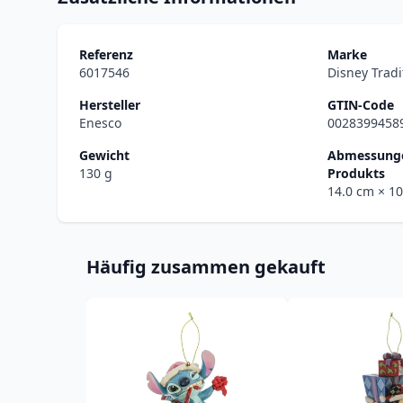
Referenz
Marke
6017546
Disney Tradi
Hersteller
GTIN-Code
Enesco
0028399458
Gewicht
Abmessunge
130 g
Produkts
14.0 cm
× 1
Häufig zusammen gekauft