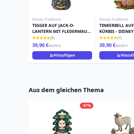
Disney Traditions
Disney Traditions
TIGGER AUF JACK-O-
TINKERBELL AU
LANTERN MIT FLEDERMAUS
KÜRBIS - DISNEY
- DISNEY TRADITIONS
TRADITIONS
(8)
(7)
39,90 €
39,90 €
44,90 €
44,90 €
Hinzufügen
Hinzuf
Aus dem gleichen Thema
-67%