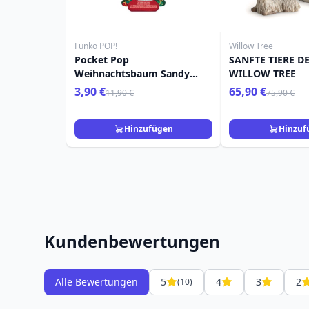
Funko POP!
Willow Tree
Pocket Pop
SANFTE TIERE DE
Weihnachtsbaum Sandy
WILLOW TREE
Clauss - Disney Nightmare
3,90 €
65,90 €
11,90 €
75,90 €
Before Christmas
Hinzufügen
Hinzuf
Kundenbewertungen
Alle Bewertungen
5
4
3
2
(10)