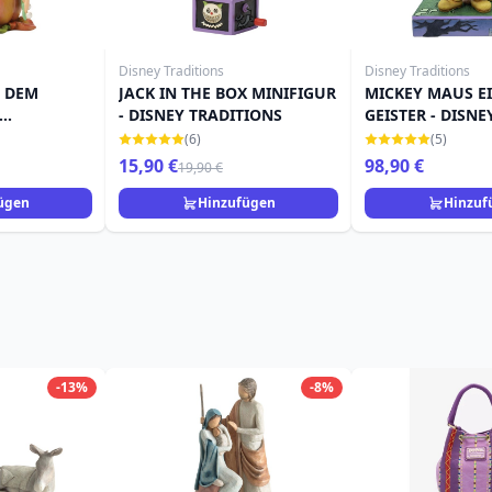
Disney Traditions
Disney Traditions
F DEM
JACK IN THE BOX MINIFIGUR
MICKEY MAUS E
- DISNEY TRADITIONS
GEISTER - DISNE
TRADITIONS
(6)
(5)
15,90 €
98,90 €
19,90 €
ügen
Hinzufügen
Hinzuf
-13%
-8%