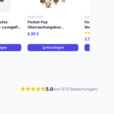
Funko POP!
Funko POP!
chts-
Pocket Pop
Pocket Pop
- Loungefly
Überraschungsbox
Weihnachtsbau
Prinzessinnenurlaub - Disney
Bürgermeister - 
(1)
6,90 €
Nightmare Befor
3,90 €
11,90 €
ügen
Hinzufügen
Hinzuf
5.0
von 5
(10 Bewertungen)