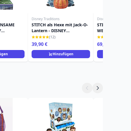
Disney Traditions
Disney Traditions
INSAME
STITCH als Hexe mit Jack-O-
STITCH WITH
Y
Lantern - DISNEY
WEIHNACHTEN 
TRADITIONS
(LED) - DISNEY 
(12)
(3)
39,90 €
69,90 €
ügen
Hinzufügen
Hinzuf