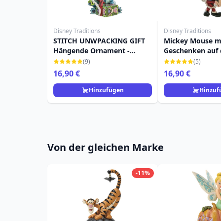
Disney Traditions
Disney Traditions
STITCH UNWPACKING GIFT
Mickey Mouse m
Hängende Ornament -
Geschenken auf 
DISNEY TRADITIONS
Rückseite – Hän
(9)
(5)
Anhänger – DIS
16,90 €
16,90 €
TRADITIONS
Hinzufügen
Hinzuf
Von der gleichen Marke
-11%