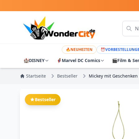
🔥
NEUHEITEN
⏰
VORBESTELLUNG
🏰
DISNEY
🦸
Marvel DC Comics
🎬
Film & Se
Startseite
Bestseller
Mickey mit Geschenken
Bestseller