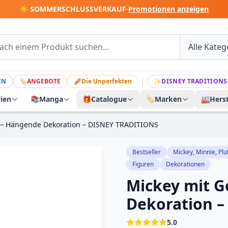
☀️ SOMMERSCHLUSSVERKAUF
·
Promotionen anzeigen
|
EN
🏷
ANGEBOTE
🩹
Die Unperfekten
✨
DISNEY TRADITIONS
rien
📚
Manga
🎁
Catalogue
🏷️
Marken
🏭
Herst
 – Hängende Dekoration – DISNEY TRADITIONS
Bestseller
Mickey, Minnie, Plu
Figuren
Dekorationen
Mickey mit 
Dekoration 
5.0