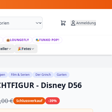
Anmeldung
👜
LOUNGEFLY
🎭
FUNKO POP!
eller
🎉
Fetes
pen
Film & Serien
Der Grinch
Garten
HTFIGUR - Disney D56
,00 €
Schlussverkauf
-39%