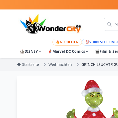
🔥
NEUHEITEN
⏰
VORBESTELLUNG
🏰
DISNEY
🦸
Marvel DC Comics
🎬
Film & Se
Startseite
Weihnachten
GRINCH LEUCHTFIGUR