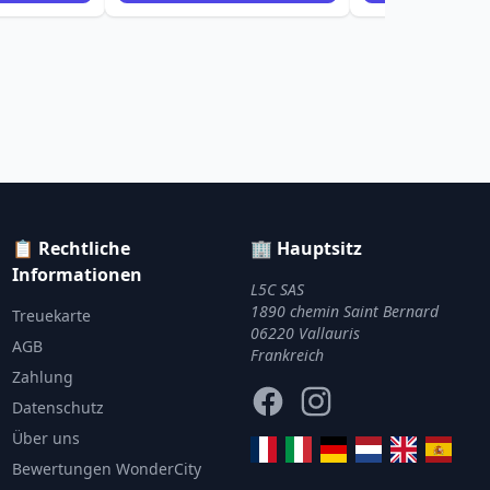
📋 Rechtliche
🏢 Hauptsitz
Informationen
L5C SAS
1890 chemin Saint Bernard
Treuekarte
06220 Vallauris
AGB
Frankreich
Zahlung
Facebook
Instagram
Datenschutz
Über uns
Bewertungen WonderCity