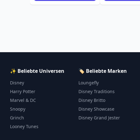
✨ Beliebte Universen
🏷️ Beliebte Marken
Disney
Loungefly
Harry Potter
Disney Traditions
Marvel & DC
Disney Britto
Snoopy
Disney Showcase
Grinch
Disney Grand Jester
Looney Tunes