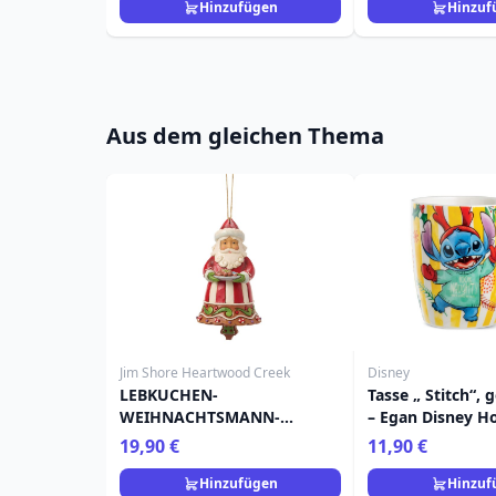
Hinzufügen
Hinzuf
Aus dem gleichen Thema
Jim Shore Heartwood Creek
Disney
LEBKUCHEN-
Tasse „ Stitch“, 
WEIHNACHTSMANN-
– Egan Disney 
DEKORATION - HEARTWOOD
19,90 €
11,90 €
CREEK
Hinzufügen
Hinzuf