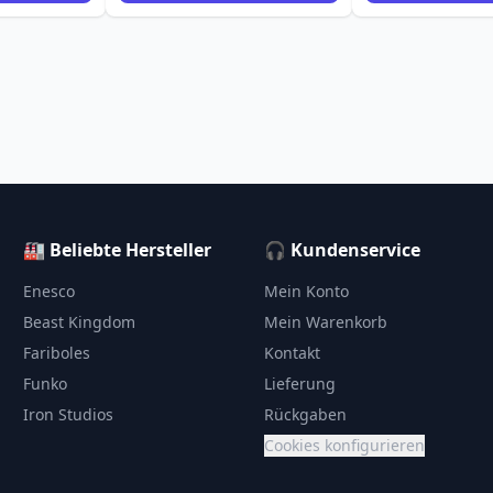
🏭 Beliebte Hersteller
🎧 Kundenservice
Enesco
Mein Konto
Beast Kingdom
Mein Warenkorb
Fariboles
Kontakt
Funko
Lieferung
Iron Studios
Rückgaben
Cookies konfigurieren