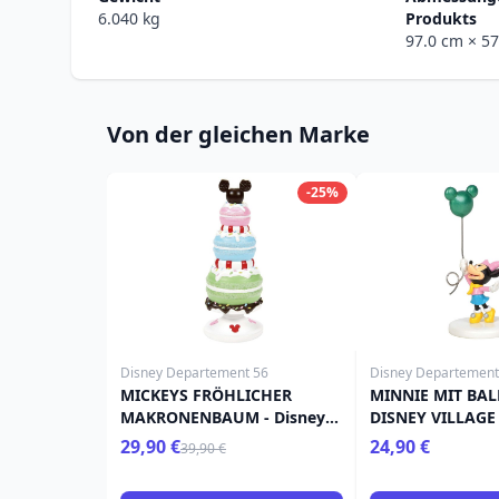
6.040 kg
Produkts
97.0 cm
× 5
Von der gleichen Marke
-25%
Disney Departement 56
Disney Departement
MICKEYS FRÖHLICHER
MINNIE MIT BAL
MAKRONENBAUM - Disney
DISNEY VILLAGE
D56
29,90 €
24,90 €
39,90 €