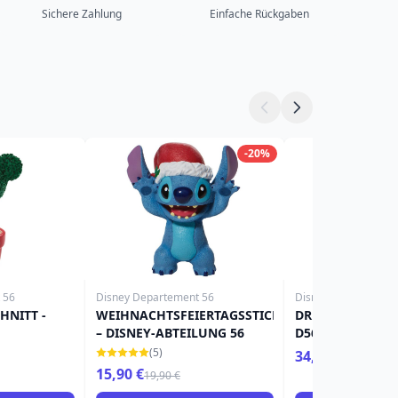
Sichere Zahlung
Einfache Rückgaben
-20%
 56
Disney Departement 56
Disney Departement
HNITT -
WEIHNACHTSFEIERTAGSSTICH
DREI MAUSKETIER
– DISNEY-ABTEILUNG 56
D56
(5)
34,90 €
15,90 €
19,90 €