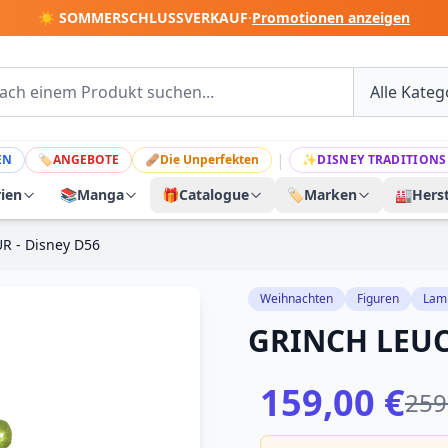
☀️ SOMMERSCHLUSSVERKAUF
·
Promotionen anzeigen
|
EN
🏷
ANGEBOTE
🩹
Die Unperfekten
✨
DISNEY TRADITIONS
rien
📚
Manga
🎁
Catalogue
🏷️
Marken
🏭
Herst
 - Disney D56
Weihnachten
Figuren
Lam
GRINCH LEUC
159,00 €
259