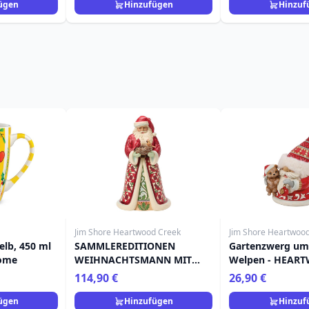
ügen
Hinzufügen
Hinzuf
Jim Shore Heartwood Creek
Jim Shore Heartwoo
gelb, 450 ml
SAMMLEREDITIONEN
Gartenzwerg um
Home
WEIHNACHTSMANN MIT
Welpen - HEAR
KARDINALEN IM NEST -
CREEK
114,90 €
26,90 €
HEARTWOOD CREEK
ügen
Hinzufügen
Hinzuf