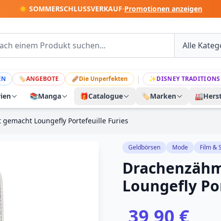
☀️ SOMMERSCHLUSSVERKAUF
·
Promotionen anzeigen
|
EN
🏷
ANGEBOTE
🩹
Die Unperfekten
✨
DISNEY TRADITIONS
rien
📚
Manga
🎁
Catalogue
🏷️
Marken
🏭
Herst
gemacht Loungefly Portefeuille Furies
Geldbörsen
Mode
Film & 
Drachenzähm
Loungefly Por
39,90 €