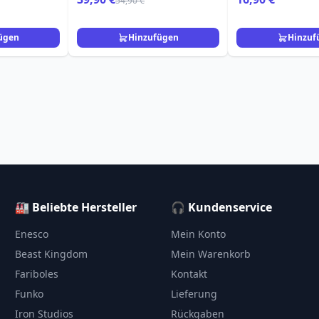
54,90 €
ügen
Hinzufügen
Hinzuf
🏭 Beliebte Hersteller
🎧 Kundenservice
Enesco
Mein Konto
Beast Kingdom
Mein Warenkorb
Fariboles
Kontakt
Funko
Lieferung
Iron Studios
Rückgaben