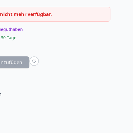
 nicht mehr verfügbar.
eueguthaben
 30 Tage
inzufügen
n