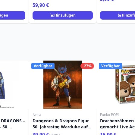
59,90 €
ügen
Hinzufügen
Hinzuf
Verfügbar
-27%
Verfügbar
Neca
Funko POP!
 DRAGONS –
Dungeons & Dragons Figur
Drachenzähmen l
 50.
50. Jahrestag Warduke auf
gemacht Live Ac
ONGHEART
Blisterkarte 18 cm
1790 Hicks
39,90 €
16,90 €