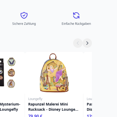
Sichere Zahlung
Einfache Rückgaben
Loungefly
Loungefly
 Mysterium-
Rapunzel Malerei Mini
Pascal Umhänget
 Loungefly
Rucksack - Disney Loungefly
Disney Loungefl
Tangled
79,90 €
129,90 €