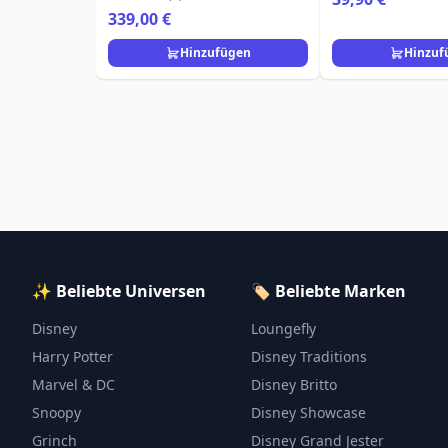
339,00 €
Hinzufügen
Hinzuf
✨ Beliebte Universen
🏷️ Beliebte Marken
Disney
Loungefly
Harry Potter
Disney Traditions
Marvel & DC
Disney Britto
Snoopy
Disney Showcase
Grinch
Disney Grand Jester