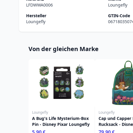
LFDWWA0006
Loungefly
Hersteller
GTIN-Code
Loungefly
0671803507
Von der gleichen Marke
Loungefly
Loungefly
A Bug's Life Mysterium-Box
Cap und Capper 
Pin - Disney Pixar Loungefly
Rucksack - Disn
5,90 €
79,90 €