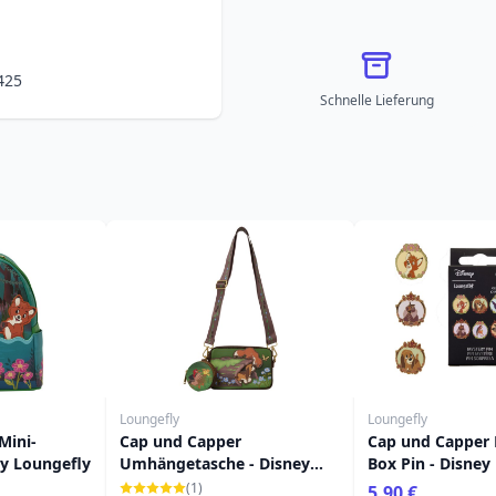
425
Schnelle Lieferung
Loungefly
Loungefly
Mini-
Cap und Capper
Cap und Capper
ey Loungefly
Umhängetasche - Disney
Box Pin - Disney
Loungefly
(1)
5,90 €