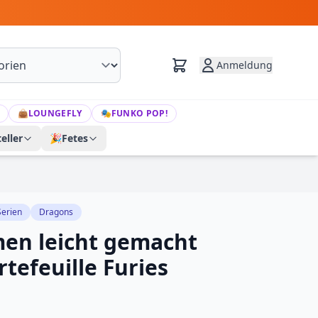
Anmeldung
👜
LOUNGEFLY
🎭
FUNKO POP!
eller
🎉
Fetes
Serien
Dragons
en leicht gemacht
tefeuille Furies