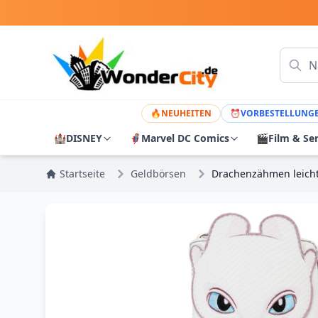
🔥
NEUHEITEN
⏰
VORBESTELLUNG
🏰
DISNEY
🦸
Marvel DC Comics
🎬
Film & Se
Startseite
Geldbörsen
Drachenzähmen leicht 