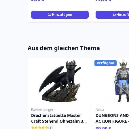
Hinzufügen
Hinzuf
Aus dem gleichen Thema
Verfügbar
Ravensburger
Neca
Drachenstatuette Master
DUNGEONS AND
Craft Stehend Ohnezahn 31
ACTION FIGURE –
cm
JAHRESTAG STR
(3)
39,90 €