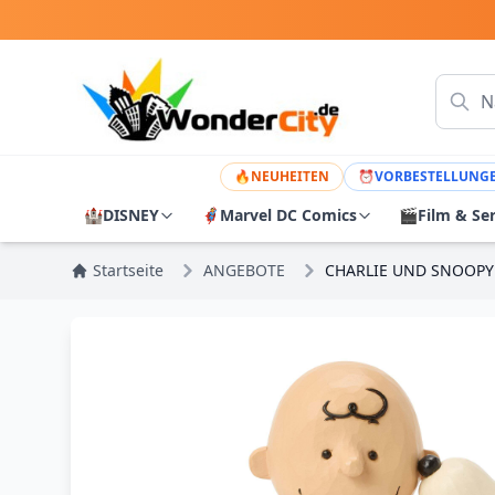
🔥
NEUHEITEN
⏰
VORBESTELLUNG
🏰
DISNEY
🦸
Marvel DC Comics
🎬
Film & Se
Startseite
ANGEBOTE
CHARLIE UND SNOOPY 