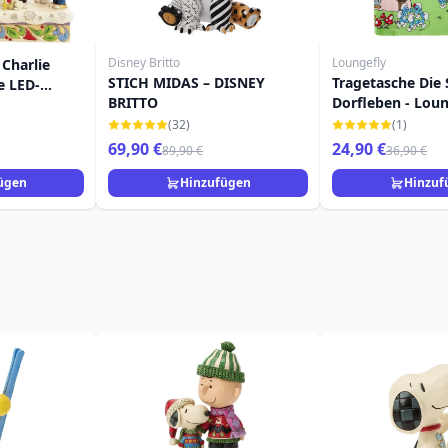
Disney Britto
Loungefly
Charlie
STICH MIDAS – DISNEY
Tragetasche Die
e LED-
BRITTO
Dorfleben - Loun
ten -
(32)
(1)
69,90 €
24,90 €
89,90 €
36,90 €
ügen
Hinzufügen
Hinzuf