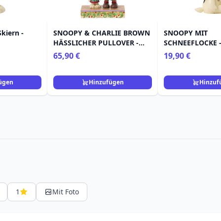
kiern -
SNOOPY & CHARLIE BROWN
SNOOPY MIT
HÄSSLICHER PULLOVER -
SCHNEEFLOCKE 
PEANUTS
65,90 €
19,90 €
ügen
Hinzufügen
Hinzuf
1
Mit Foto