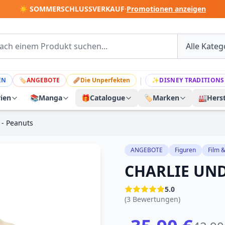
☀️ SOMMERSCHLUSSVERKAUF
·
Promotionen anzeigen
|
EN
🏷
ANGEBOTE
🩹
Die Unperfekten
✨
DISNEY TRADITIONS
rien
📚
Manga
🎁
Catalogue
🏷️
Marken
🏭
Herst
- Peanuts
ANGEBOTE
Figuren
Film 
CHARLIE UND
5.0
(3 Bewertungen)