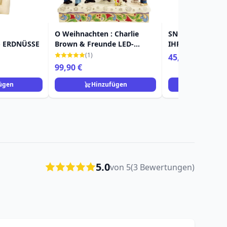
O Weihnachten : Charlie
SNOOPY & WOO
- ERDNÜSSE
Brown & Freunde LED-
IHRER WEIHNAC
Musik- Weihnachten -
PEANUTS
(1)
45,90 €
Peanuts
99,90 €
ügen
Hinzufügen
Hinzuf
5.0
von 5
(3 Bewertungen)