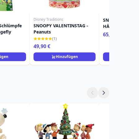
Disney Traditions
SNOOPY & CHAR
 Schlümpfe
SNOOPY VALENTINSTAG -
HÄSSLICHER PUL
gefly
Peanuts
PEANUTS
65,90 €
(1)
49,90 €
ügen
Hinzufügen
Hinzuf