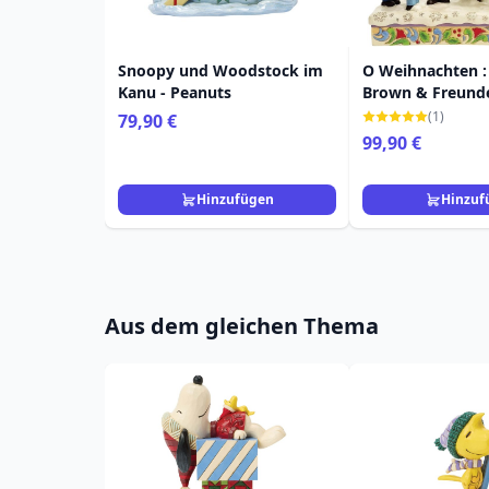
Snoopy und Woodstock im
O Weihnachten : 
Kanu - Peanuts
Brown & Freund
Musik- Weihnach
(1)
79,90 €
Peanuts
99,90 €
Hinzufügen
Hinzuf
Aus dem gleichen Thema