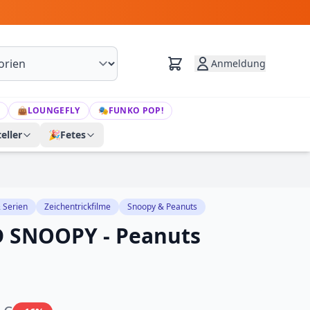
Anmeldung
👜
LOUNGEFLY
🎭
FUNKO POP!
eller
🎉
Fetes
& Serien
Zeichentrickfilme
Snoopy & Peanuts
 SNOOPY - Peanuts