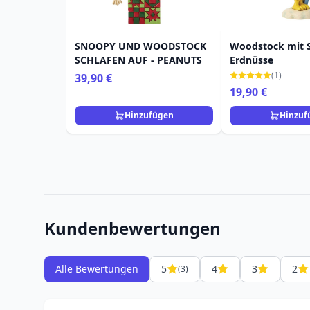
SNOOPY UND WOODSTOCK
Woodstock mit S
SCHLAFEN AUF - PEANUTS
Erdnüsse
(1)
39,90 €
19,90 €
Hinzufügen
Hinzuf
Kundenbewertungen
Alle Bewertungen
5
4
3
2
(3)