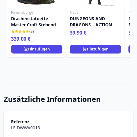
Ravensburger
Neca
Nec
Drachenstatuette
DUNGEONS AND
Dun
Master Craft Stehend
DRAGONS – ACTION
Figu
Ohnezahn 31 cm
FIGURE – 50. JAHRESTAG
War
(3)
39,90 €
39,
STRONGHEART
Blis
339,00 €
Hinzufügen
Hinzufügen
Zusätzliche Informationen
Referenz
LF-DWWA0013