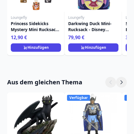
Loungefly
Loungefly
Loun
Princess Sidekicks
Darkwing Duck Mini-
Sti
Mystery Mini Rucksack
Rucksack - Disney
Bon
Schlüsselanhänger
Loungefly
Dis
12,90 €
79,90 €
39,
Charm - Disney
Loungefly
Hinzufügen
Hinzufügen
Aus dem gleichen Thema
Verfügbar
Ver