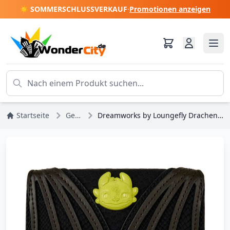
☀️ SOMMERSCHLUSSVERKAUF
·
Promotionen anzeigen
Startseite
Geldbörsen
Dreamworks by Loungefly Drachenzähmen leicht gemacht Münzbörse