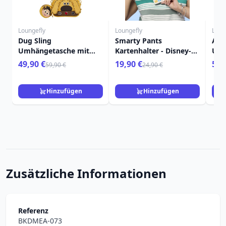
Loungefly
Loungefly
Loun
Dug Sling
Smarty Pants
Ali
Umhängetasche mit
Kartenhalter - Disney-
Umh
Münzfach - Disney-Pixar
Pixar Loungefly Toy
Dis
49,90 €
19,90 €
59,
59,90 €
24,90 €
Loungefly Up
Story 5
Toy 
Hinzufügen
Hinzufügen
Zusätzliche Informationen
Referenz
BKDMEA-073