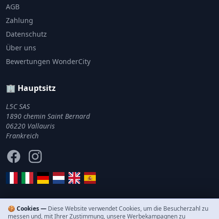
AGB
Zahlung
Datenschutz
Über uns
Bewertungen WonderCity
🏢 Hauptsitz
L5C SAS
1890 chemin Saint Bernard
06220 Vallauris
Frankreich
Facebook
Instagram
🍪 Cookies —
Diese Website verwendet Cookies, um die Besucherzahl zu
messen und, mit Ihrer Zustimmung, unsere Werbekampagnen zu