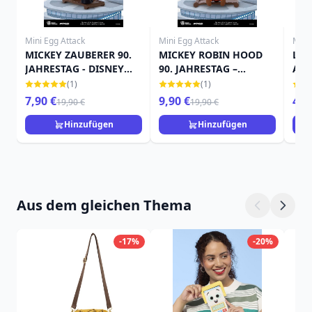
Mini Egg Attack
Mini Egg Attack
Mini
MICKEY ZAUBERER 90.
MICKEY ROBIN HOOD
Lilo
JAHRESTAG - DISNEY
90. JAHRESTAG –
Atta
MINI EGG ATTACK
DISNEY-MINI-EI-
Mas
(1)
(1)
ANGRIFF
Fig
7,90 €
9,90 €
49,
19,90 €
19,90 €
Hinzufügen
Hinzufügen
Aus dem gleichen Thema
-17%
-20%