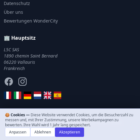
Datenschutz
Über uns
Bewertungen WonderCity
🏢 Hauptsitz
L5C SAS
1890 chemin Saint Bernard
06220 Vallauris
Frankreich
Facebook
Instagram
🍪 Cookies —
Diese Website verwendet Cookies, um die Besucherzahl zu
messen und, mit Ihrer Zustimmung, unsere Werbekampagnen zu
© 2011–2026 WonderCity. Alle Rechte vorbehalten.
bewerten. Ihre Wahl wird 1 Jahr lang gespeichert.
Anpassen
Ablehnen
Akzeptieren