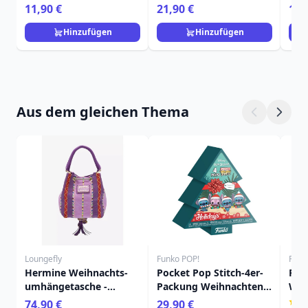
Home
Fra
11,90 €
21,90 €
15,
Hinzufügen
Hinzufügen
Aus dem gleichen Thema
Loungefly
Funko POP!
Funk
Hermine Weihnachts-
Pocket Pop Stitch-4er-
Poc
umhängetasche -
Packung Weihnachten -
Wei
Loungefly Harry Potter
Box - Disney Lilo &
Bür
74,90 €
29,90 €