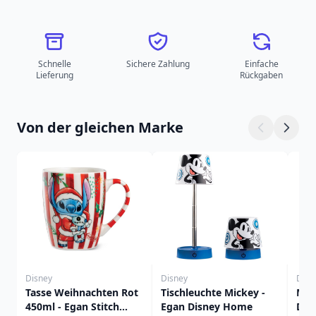
Schnelle
Sichere Zahlung
Einfache
Lieferung
Rückgaben
Von der gleichen Marke
Disney
Disney
Disn
Tasse Weihnachten Rot
Tischleuchte Mickey -
Mal
450ml - Egan Stitch
Egan Disney Home
Dis