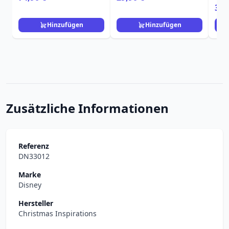
Stitch
Nig
3,9
Chr
Hinzufügen
Hinzufügen
Zusätzliche Informationen
Referenz
DN33012
Marke
Disney
Hersteller
Christmas Inspirations