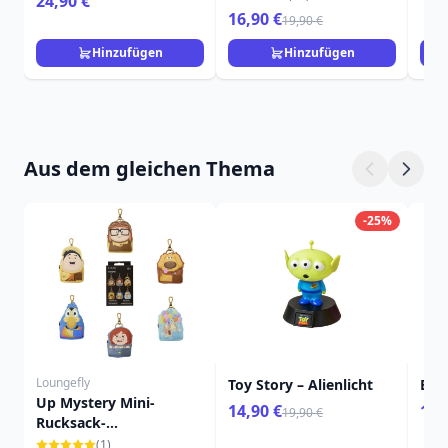
24,90 €
1,9
16,90 €
19,90 €
Hinzufügen
Hinzufügen
Aus dem gleichen Thema
-25%
Loungefly
Toy Story – Alienlicht
Buz
Up Mystery Mini-
14,90 €
19,
19,90 €
Rucksack-
Schlüsselanhänger -
(1)