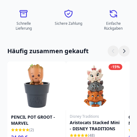
Schnelle
Sichere Zahlung
Einfache
Lieferung
Rückgaben
Häufig zusammen gekauft
-15%
Disney Traditions
PENCIL POT GROOT -
GRO
Aristocats Stacked Mini
MARVEL
MA
- DISNEY TRADITIONS
(2)
(48)