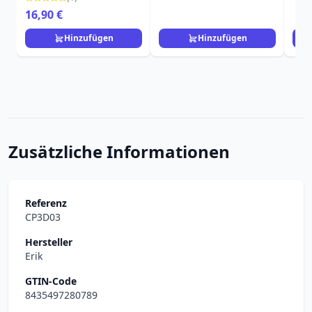
Disney-Pixar Loungefly
16,90 €
Hinzufügen
Hinzufügen
Zusätzliche Informationen
Referenz
CP3D03
Hersteller
Erik
GTIN-Code
8435497280789