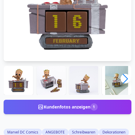
Kundenfotos anzeigen
1
Marvel DC Comics
ANGEBOTE
Schreibwaren
Dekorationen