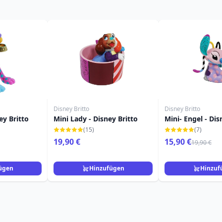
Disney Britto
Disney Britto
ey Britto
Mini Lady - Disney Britto
Mini- Engel - Dis
(15)
(7)
19,90 €
15,90 €
19,90 €
ügen
Hinzufügen
Hinzuf