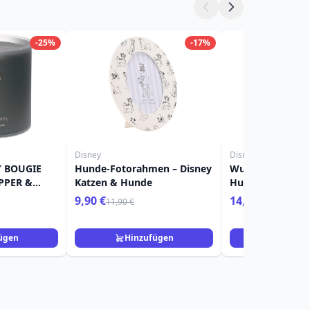
-25%
-17%
Disney
Disney
Y BOUGIE
Hunde-Fotorahmen – Disney
Wuff tasse - Dis
PPER &
Katzen & Hunde
Hunde
9,90 €
14,90 €
11,90 €
ügen
Hinzufügen
Hinzuf