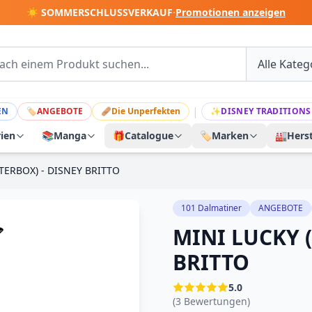
☀️ SOMMERSCHLUSSVERKAUF
·
Promotionen anzeigen
|
EN
🏷
ANGEBOTE
🩹
Die Unperfekten
✨
DISNEY TRADITIONS
rien
📚
Manga
🎁
Catalogue
🏷️
Marken
🏭
Herst
TERBOX) - DISNEY BRITTO
101 Dalmatiner
ANGEBOTE
MINI LUCKY 
BRITTO
5.0
(3 Bewertungen)