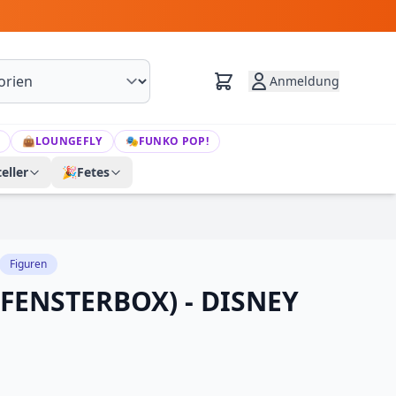
Anmeldung
👜
LOUNGEFLY
🎭
FUNKO POP!
eller
🎉
Fetes
Figuren
(FENSTERBOX) - DISNEY