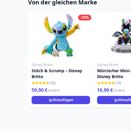
Von der gleichen Marke
-25%
Disney Britto
Disney Britto
Stitch & Scrump – Disney
Mürrischer Mini
Britto
Disney Britto
(16)
(13)
59,90 €
16,90 €
79,90 €
19,90 €
Hinzufügen
Hinzuf