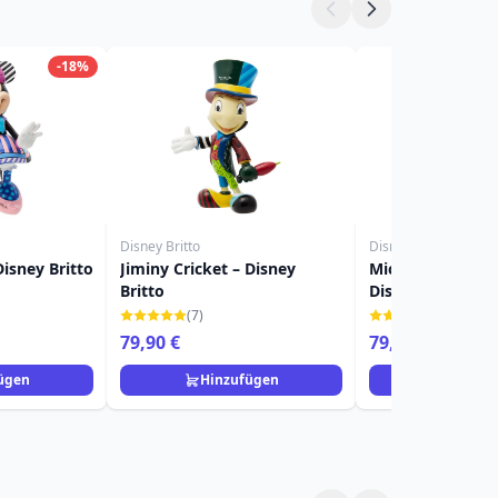
-18%
Disney Britto
Disney Britto
isney Britto
Jiminy Cricket – Disney
Mickey & Minnie
Britto
Disney Britto
(7)
(22)
79,90 €
79,90 €
84,90 €
ügen
Hinzufügen
Hinzuf