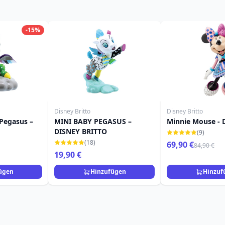
-15%
Disney Britto
Disney Britto
-Pegasus –
MINI BABY PEGASUS –
Minnie Mouse - D
DISNEY BRITTO
(9)
(18)
69,90 €
84,90 €
19,90 €
ügen
Hinzufügen
Hinzuf