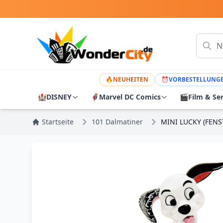
🔥
NEUHEITEN
⏰
VORBESTELLUNG
🏰
DISNEY
🦸
Marvel DC Comics
🎬
Film & Se
Startseite
101 Dalmatiner
MINI LUCKY (FENS