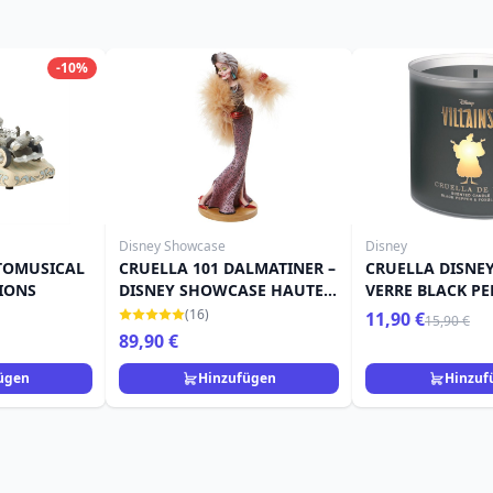
-10%
Disney Showcase
Disney
TOMUSICAL
CRUELLA 101 DALMATINER –
CRUELLA DISNE
TIONS
DISNEY SHOWCASE HAUTE
VERRE BLACK PE
COUTURE
FOXHANOVE
(16)
11,90 €
15,90 €
89,90 €
ügen
Hinzufügen
Hinzuf