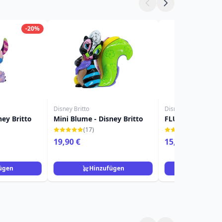
-20%
Disney Britto
Disney Britto
ney Britto
Mini Blume - Disney Britto
FLUNDER - DISN
(17)
(12)
19,90 €
15,90 €
19,90 €
ügen
Hinzufügen
Hinzuf