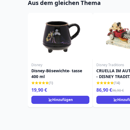
Aus dem gleichen Thema
Disney
Disney Traditions
Disney-Bösewichte- tasse
CRUELLA IM AU
400 ml
- DISNEY TRADI
(1)
(14)
19,90 €
86,90 €
96,90 €
Hinzufügen
Hinzuf