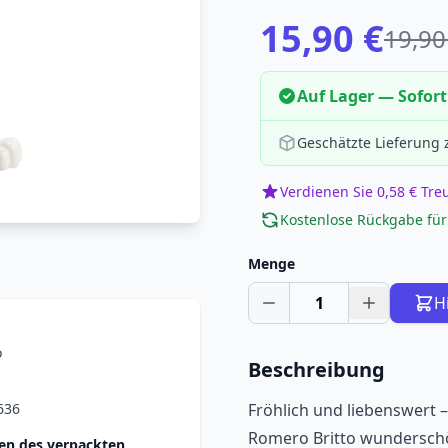
15,90 €
19,90
Auf Lager — Sofort
Geschätzte Lieferung
Verdienen Sie 0,58 € Tr
Kostenlose Rückgabe für
Menge
1
H
o
Beschreibung
636
Fröhlich und liebenswert 
Romero Britto wunderschön
n des verpackten