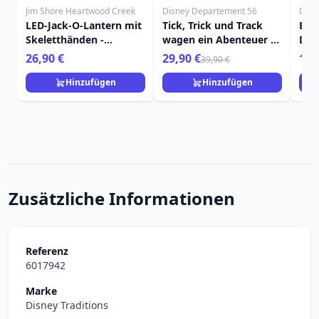
Jim Shore Heartwood Creek
Disney Departement 56
Disn
LED-Jack-O-Lantern mit
Tick, Trick und Track
Ball
Skeletthänden -
wagen ein Abenteuer –
Disn
HEARTWOOD CREEK
Disney Village
26,90 €
29,90 €
119
39,90 €
Hinzufügen
Hinzufügen
Zusätzliche Informationen
Referenz
6017942
Marke
Disney Traditions