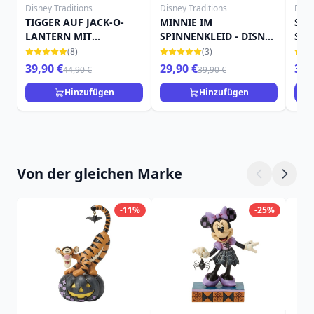
Disney Traditions
Disney Traditions
Disn
TIGGER AUF JACK-O-
MINNIE IM
STI
LANTERN MIT
SPINNENKLEID - DISNEY
Suck
FLEDERMAUS - DISNEY
TRADITIONS
DIS
(8)
(3)
TRADITIONS
39,90 €
29,90 €
39,
44,90 €
39,90 €
Hinzufügen
Hinzufügen
Von der gleichen Marke
-11%
-25%