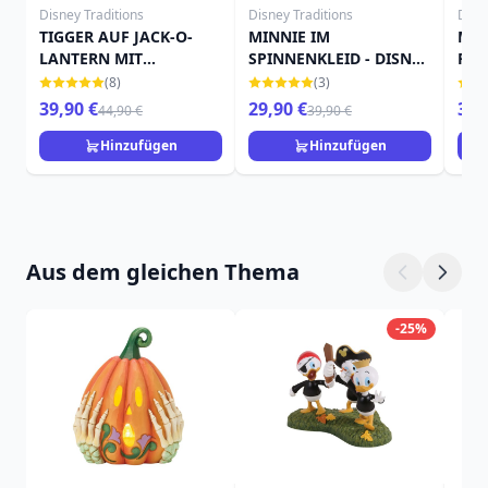
Disney Traditions
Disney Traditions
Disn
TIGGER AUF JACK-O-
MINNIE IM
MIC
LANTERN MIT
SPINNENKLEID - DISNEY
FLE
FLEDERMAUS - DISNEY
TRADITIONS
DIS
(8)
(3)
TRADITIONS
39,90 €
29,90 €
39,
44,90 €
39,90 €
Hinzufügen
Hinzufügen
Aus dem gleichen Thema
-25%