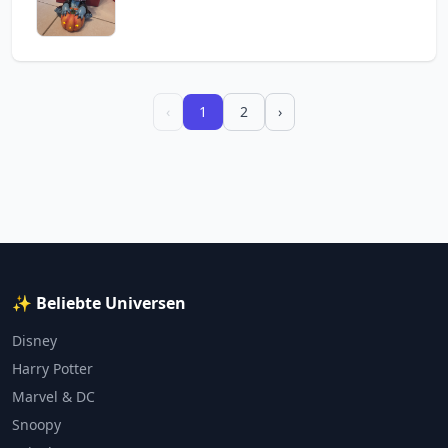
‹
1
2
›
✨ Beliebte Universen
Disney
Harry Potter
Marvel & DC
Snoopy