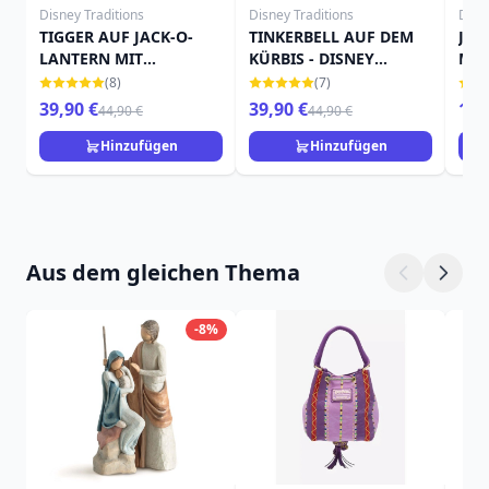
Disney Traditions
Disney Traditions
Disn
TIGGER AUF JACK-O-
TINKERBELL AUF DEM
JAC
LANTERN MIT
KÜRBIS - DISNEY
MIN
FLEDERMAUS - DISNEY
TRADITIONS
TRA
(8)
(7)
TRADITIONS
39,90 €
39,90 €
15,
44,90 €
44,90 €
Hinzufügen
Hinzufügen
Aus dem gleichen Thema
-8%