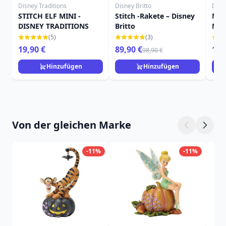
Disney Traditions
Disney Britto
Disn
STITCH ELF MINI -
Stitch -Rakete – Disney
MIN
DISNEY TRADITIONS
Britto
MIT
WE
(5)
(3)
- D
19,90 €
89,90 €
19,
98,90 €
Hinzufügen
Hinzufügen
Von der gleichen Marke
-11%
-11%