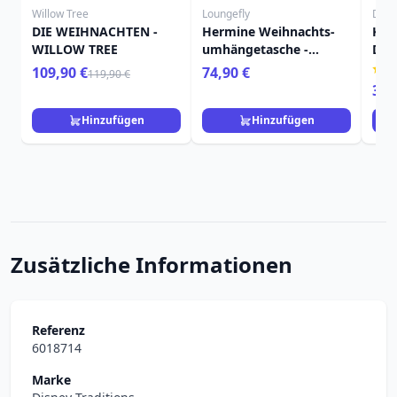
Willow Tree
Loungefly
Disn
DIE WEIHNACHTEN -
Hermine Weihnachts-
KAK
WILLOW TREE
umhängetasche -
DEP
Loungefly Harry Potter
109,90 €
74,90 €
119,90 €
34,
Hinzufügen
Hinzufügen
Zusätzliche Informationen
Referenz
6018714
Marke