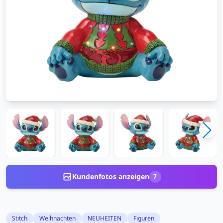
Kundenfotos anzeigen
7
Stitch
Weihnachten
NEUHEITEN
Figuren