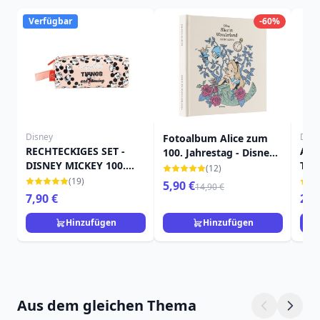
Verfügbar
-60%
Disney
Disn
Fotoalbum Alice zum
RECHTECKIGES SET -
ADV
100. Jahrestag - Disney
DISNEY MICKEY 100.
TRA
Alice im Wunderland
(12)
JAHRESTAG
KLE
(19)
5,90 €
14,90 €
7,90 €
24,
Hinzufügen
Hinzufügen
Aus dem gleichen Thema