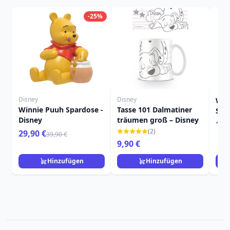
-25%
Disney
Disney
Win
Winnie Puuh Spardose -
Tasse 101 Dalmatiner
Stif
Disney
träumen groß – Disney
Jub
12,
(2)
29,90 €
39,90 €
9,90 €
Hinzufügen
Hinzufügen