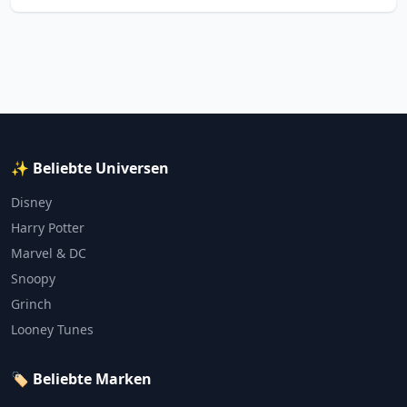
✨ Beliebte Universen
Disney
Harry Potter
Marvel & DC
Snoopy
Grinch
Looney Tunes
🏷️ Beliebte Marken