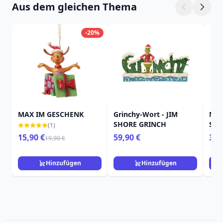
Aus dem gleichen Thema
-20%
MAX IM GESCHENK
Grinchy-Wort - JIM
Max
SHORE GRINCH
Sch
(1)
GRI
15,90 €
59,90 €
39,
19,90 €
Hinzufügen
Hinzufügen