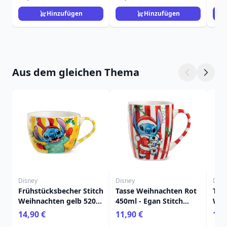
PEANUTS
Hinzufügen
Hinzufügen
Aus dem gleichen Thema
Disney
Disney
Disn
Frühstücksbecher Stitch
Tasse Weihnachten Rot
Tas
Weihnachten gelb 520
450ml - Egan Stitch
Wei
ml - Egan Disney Home
Home
450
14,90 €
11,90 €
11,
Ho