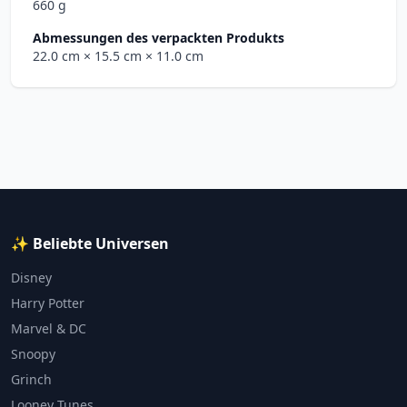
660 g
Abmessungen des verpackten Produkts
22.0 cm
× 15.5 cm
× 11.0 cm
✨ Beliebte Universen
Disney
Harry Potter
Marvel & DC
Snoopy
Grinch
Looney Tunes