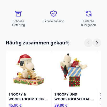
Schnelle
Sichere Zahlung
Einfache
Lieferung
Rückgaben
Häufig zusammen gekauft
SNOOPY &
SNOOPY UND
SNO
WOODSTOCK MIT IHRER
WOODSTOCK SCHLAFEN
SCH
WEIHNACHTEN -
AUF - PEANUTS
ERD
45,90 €
39,90 €
19,