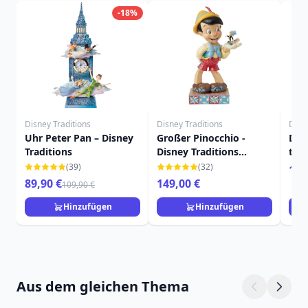
-18%
Disney Traditions
Disney Traditions
Disn
Uhr Peter Pan – Disney
Großer Pinocchio -
Dis
Traditions
Disney Traditions
tas
Pinocchio
(39)
(32)
14,
89,90 €
149,00 €
109,90 €
Hinzufügen
Hinzufügen
Aus dem gleichen Thema