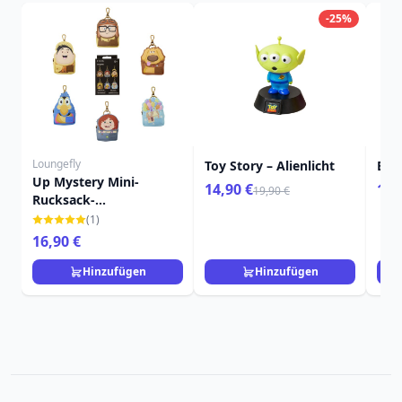
-25%
Loungefly
Toy Story – Alienlicht
Buz
Up Mystery Mini-
14,90 €
19,
19,90 €
Rucksack-
Schlüsselanhänger -
(1)
Disney-Pixar Loungefly
16,90 €
Hinzufügen
Hinzufügen