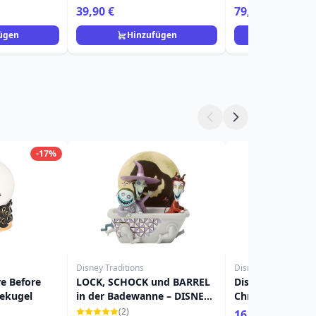
Die Hexe und de
39,90 €
79,90 €
ügen
Hinzufügen
Hinzuf
-17%
Disney Traditions
Disney
e Before
LOCK, SCHOCK und BARREL
Disney Nightmar
ekugel
in der Badewanne – DISNEY
Christmas – Ich l
TRADITIONS
zum Tod – Bilde
(2)
16,90 €