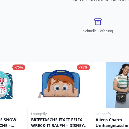
Schnelle Lieferung
-75%
-75%
Loungefly
Loungefly
IE SNOW
BRIEFTASCHE FIX IT FELIX
Aliens Charm
CHE –
WRECK-IT RALPH – DISNEY
Umhängetasche -