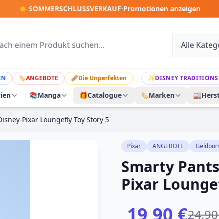
☀️ SOMMERSCHLUSSVERKAUF
·
Promotionen anzeigen
|
EN
🏷
ANGEBOTE
🩹
Die Unperfekten
✨
DISNEY TRADITIONS
rien
📚
Manga
🎁
Catalogue
🏷️
Marken
🏭
Herst
Disney-Pixar Loungefly Toy Story 5
Pixar
ANGEBOTE
Geldbör
Smarty Pants
Pixar Loungef
19,90 €
24,90