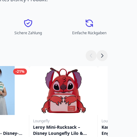
Sichere Zahlung
Einfache Rückgaben
-21%
Loungefly
Loungefly
Leroy Mini-Rucksack –
Kartenhalter mit 
 Disney-
Disney Loungefly Lilo &
Engel& Leroy – 