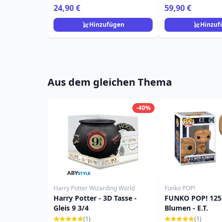
Loungefly Die Hexe und der
Disney Loungefl
24,90 €
59,90 €
Zauberer
Hinzufügen
Hinzuf
Aus dem gleichen Thema
-40%
Harry Potter Wizarding World
Funko POP!
Harry Potter - 3D Tasse -
FUNKO POP! 1255
Gleis 9 3/4
Blumen - E.T.
(1)
(1)