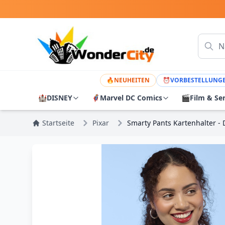
🔥
NEUHEITEN
⏰
VORBESTELLUNG
🏰
DISNEY
🦸
Marvel DC Comics
🎬
Film & Se
Startseite
Pixar
Smarty Pants Kartenhalter - 