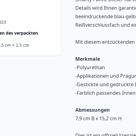
Details wird Ihnen garanti
beeindruckende blau-gelbe
023
Reißverschlussfach und ei
n des verpackten
Mit diesem entzückenden A
1.5 cm
× 2.5 cm
Merkmale
-Polyurethan
-Applikationen und Prägu
-Gestickte und gedruckte 
-Farblich passendes Innen
Abmessungen
7,9 cm B x 15,2 cm H
Dies ist ein offiziell lizen