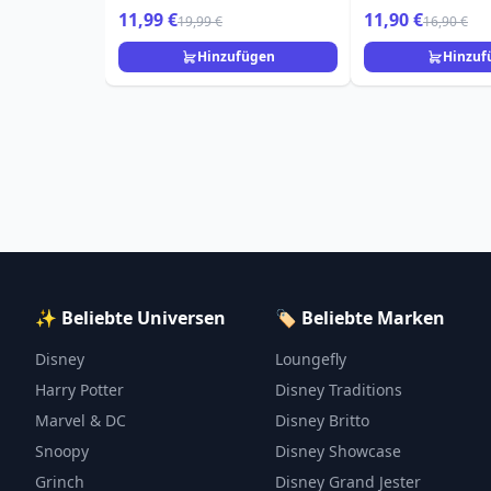
11,99 €
11,90 €
19,99 €
16,90 €
Hinzufügen
Hinzuf
✨ Beliebte Universen
🏷️ Beliebte Marken
Disney
Loungefly
Harry Potter
Disney Traditions
Marvel & DC
Disney Britto
Snoopy
Disney Showcase
Grinch
Disney Grand Jester