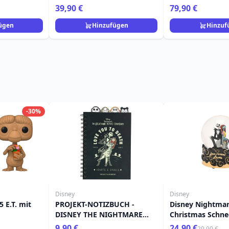
y
Loungefly
39,90 €
79,90 €
ügen
Hinzufügen
Hinzuf
-30%
Disney
Disney
 E.T. mit
PROJEKT-NOTIZBUCH -
Disney Nightmar
DISNEY THE NIGHTMARE
Christmas Schne
BEFORE CHRITSMAS
9,90 €
24,90 €
29,90 €