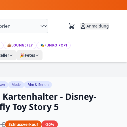
Anmeldung
👜
LOUNGEFLY
🎭
FUNKO POP!
eller
🎉
Fetes
sen
Mode
Film & Serien
 Kartenhalter - Disney-
ly Toy Story 5
 €
Schlussverkauf
-20%