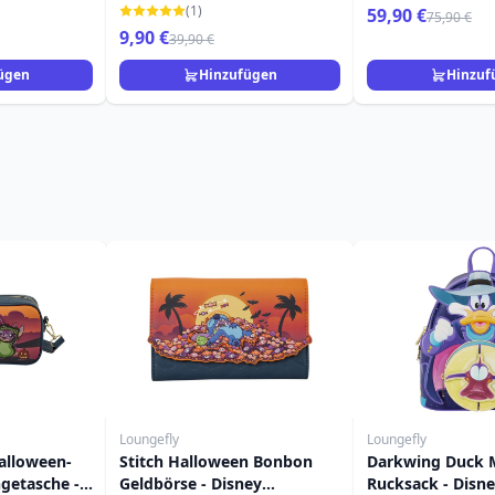
FLY
LOUNGEFLY
Pixar Loungefly 
(1)
59,90 €
75,90 €
9,90 €
39,90 €
ügen
Hinzufügen
Hinzuf
Loungefly
Loungefly
alloween-
Stitch Halloween Bonbon
Darkwing Duck M
etasche -
Geldbörse - Disney
Rucksack - Disn