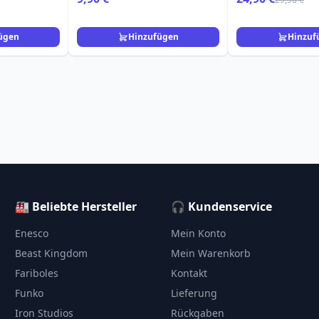
ügen
Hinzufügen
Hinzuf
🏭 Beliebte Hersteller
🎧 Kundenservice
Enesco
Mein Konto
Beast Kingdom
Mein Warenkorb
Fariboles
Kontakt
Funko
Lieferung
Iron Studios
Rückgaben