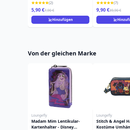
Blindbox Emaille-
DISNEY LOUNGE
(2)
(7)
Anstecknadel
5,90 €
9,90 €
7,90 €
39,90 €
Hinzufügen
Hinzuf
Von der gleichen Marke
Loungefly
Loungefly
Madam Mim Lentikular-
Stitch & Angel H
Kartenhalter - Disney
Kostüme Umhäng