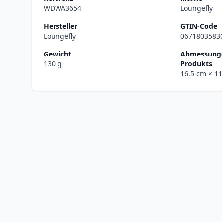
WDWA3654
Loungefly
Hersteller
GTIN-Code
Loungefly
0671803583
Gewicht
Abmessunge
130 g
Produkts
16.5 cm
× 1