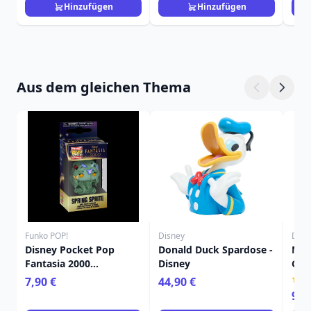
Hinzufügen
Hinzufügen
Aus dem gleichen Thema
Funko POP!
Disney
Disn
Disney Pocket Pop
Donald Duck Spardose -
MIC
Fantasia 2000
Disney
GEI
Frühlingsfee
TRA
7,90 €
44,90 €
98,