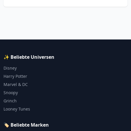
✨ Beliebte Universen
Disney
Harry Potter
Marvel & DC
Snoopy
Grinch
Looney Tunes
🏷️ Beliebte Marken