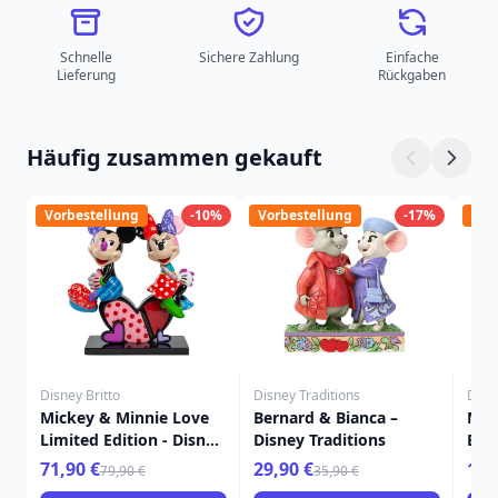
Schnelle
Sichere Zahlung
Einfache
Lieferung
Rückgaben
Häufig zusammen gekauft
Vorbestellung
-10%
Vorbestellung
-17%
Vor
Disney Britto
Disney Traditions
Disne
Mickey & Minnie Love
Bernard & Bianca –
Min
Limited Edition - Disney
Disney Traditions
Bri
Britto
71,90 €
29,90 €
19,
79,90 €
35,90 €