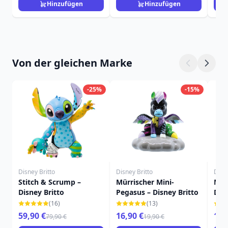
Hinzufügen
Hinzufügen
Von der gleichen Marke
-25%
-15%
Disney Britto
Disney Britto
Disne
Stitch & Scrump –
Mürrischer Mini-
MIN
Disney Britto
Pegasus – Disney Britto
DIS
(16)
(13)
59,90 €
16,90 €
19,
79,90 €
19,90 €