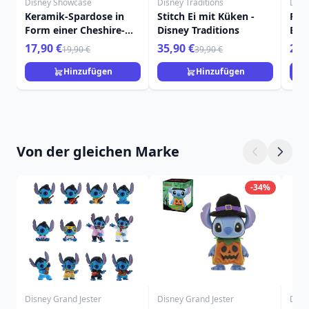
Disney Showcase
Disney Traditions
Disn
Keramik-Spardose in
Stitch Ei mit Küken -
Pua
Form einer Cheshire-
Disney Traditions
Blu
Katze – DISNEY
Disn
17,90 €
35,90 €
29,
19,90 €
39,90 €
SHOWCASE
Hinzufügen
Hinzufügen
Von der gleichen Marke
-34%
Disney Grand Jester
Disney Grand Jester
Disn