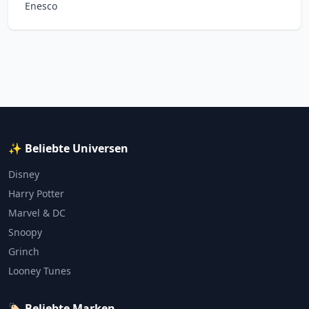
Enesco
✨ Beliebte Universen
Disney
Harry Potter
Marvel & DC
Snoopy
Grinch
Looney Tunes
🏷️ Beliebte Marken