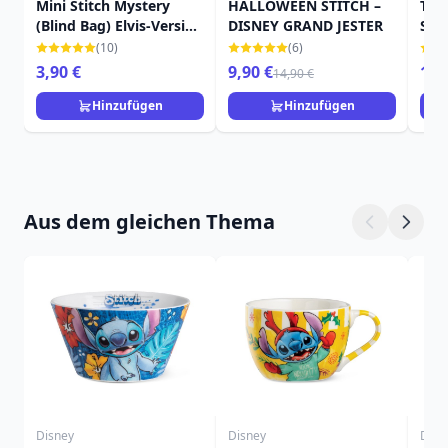
Mini Stitch Mystery
HALLOWEEN STITCH –
TRA
(Blind Bag) Elvis-Version
DISNEY GRAND JESTER
STI
– Disney Grand Jester
SON
(10)
(6)
DIS
3,90 €
9,90 €
159
14,90 €
Hinzufügen
Hinzufügen
Aus dem gleichen Thema
Disney
Disney
Disn