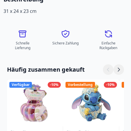
31 x 24 x 23 cm
Schnelle
Sichere Zahlung
Einfache
Lieferung
Rückgaben
Häufig zusammen gekauft
Verfügbar
-10%
Vorbestellung
-10%
Vor