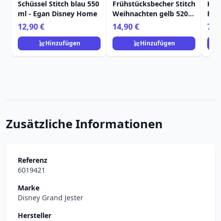
Schüssel Stitch blau 550
Frühstücksbecher Stitch
Klei
ml - Egan Disney Home
Weihnachten gelb 520
Pin
ml - Egan Disney Home
Dis
12,90 €
14,90 €
7,9
Hinzufügen
Hinzufügen
Zusätzliche Informationen
Referenz
6019421
Marke
Disney Grand Jester
Hersteller