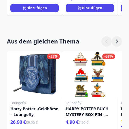
Hinzufügen
Hinzufügen
Aus dem gleichen Thema
-33%
-38%
Loungefly
Loungefly
Funk
Harry Potter -Geldbörse
HARRY POTTER BUCH
Har
– Loungefly
MYSTERY BOX PIN -
Del
HARRY POTTER
Kau
26,90 €
4,90 €
39,90 €
7,90 €
LOUNGEFLY
7,9