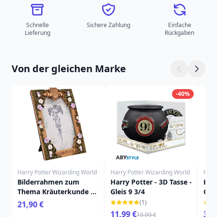
Schnelle
Sichere Zahlung
Einfache
Lieferung
Rückgaben
Von der gleichen Marke
-40%
Harry Potter Wizarding World
Harry Potter Wizarding World
Harr
Bilderrahmen zum
Harry Potter - 3D Tasse -
Harr
Thema Kräuterkunde –
Gleis 9 3/4
Gry
Harry Potter
gem
(1)
21,90 €
aus
11,99 €
349
19,99 €