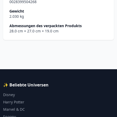
0028399504268
Gewicht
2.030 kg
Abmessungen des verpackten Produkts
28.0 cm
× 27.0 cm
× 19.0 cm
✨ Beliebte Universen
Disney
Harry Potter
Marvel & DC
Snoopy