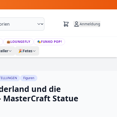
Anmeldung
👜
LOUNGEFLY
🎭
FUNKO POP!
eller
🎉
Fetes
TELLUNGEN
Figuren
derland und die
– MasterCraft Statue