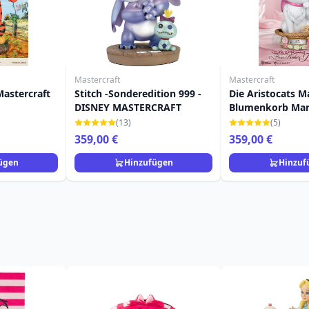
Mastercraft
Mastercraft
Mastercraft
Stitch -Sonderedition 999 -
Die Aristocats M
DISNEY MASTERCRAFT
Blumenkorb Mari
32 cm - Disney A
(13)
(5)
359,00 €
359,00 €
ügen
Hinzufügen
Hinzuf