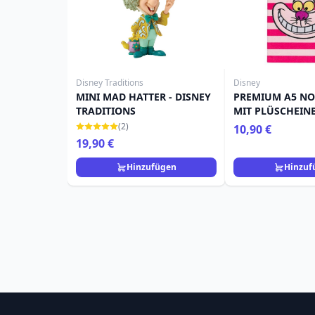
Disney Traditions
Disney
MINI MAD HATTER - DISNEY
PREMIUM A5 NO
TRADITIONS
MIT PLÜSCHEIN
GINNERKATZE – 
(2)
10,90 €
ALICE IM WUND
19,90 €
Hinzufügen
Hinzuf