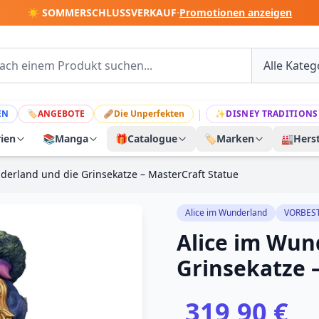
☀️ SOMMERSCHLUSSVERKAUF
·
Promotionen anzeigen
|
EN
🏷
ANGEBOTE
🩹
Die Unperfekten
✨
DISNEY TRADITIONS
rien
📚
Manga
🎁
Catalogue
🏷️
Marken
🏭
Herst
derland und die Grinsekatze – MasterCraft Statue
Alice im Wunderland
VORBES
Alice im Wun
Grinsekatze 
319,90 €