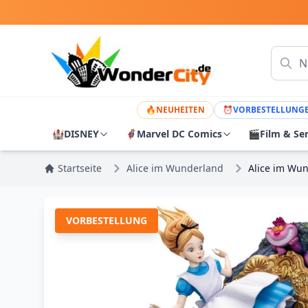
🔥
NEUHEITEN
⏰
VORBESTELLUNG
🏰
DISNEY
🦸
Marvel DC Comics
🎬
Film & Se
Startseite
Alice im Wunderland
Alice im Wun
VORBESTELLUNG