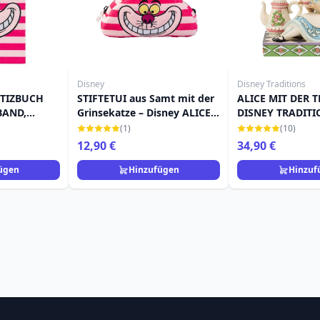
Disney
Disney Traditions
TIZBUCH
STIFTETUI aus Samt mit der
ALICE MIT DER 
BAND,
Grinsekatze – Disney ALICE
DISNEY TRADITI
DISNEY
IM WUNDERLAND
(1)
(10)
ERLAND
12,90 €
34,90 €
ügen
Hinzufügen
Hinzuf