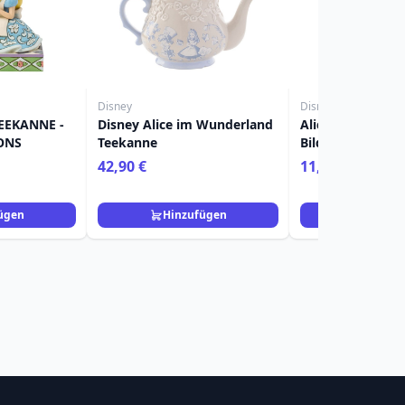
Disney
Disney
TEEKANNE -
Disney Alice im Wunderland
Alice im Wunder
ONS
Teekanne
Bilderrahmen - 
42,90 €
11,90 €
ügen
Hinzufügen
Hinzuf