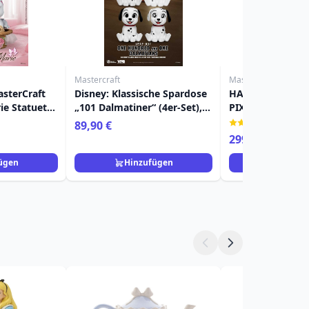
Mastercraft
Mastercraft
asterCraft
Disney: Klassische Spardose
HAMM TOY STOR
e Statuette
„101 Dalmatiner“ (4er-Set),
PIXAR MASTERC
ristocats
12 cm
(2)
89,90 €
299,00 €
ügen
Hinzufügen
Hinzuf