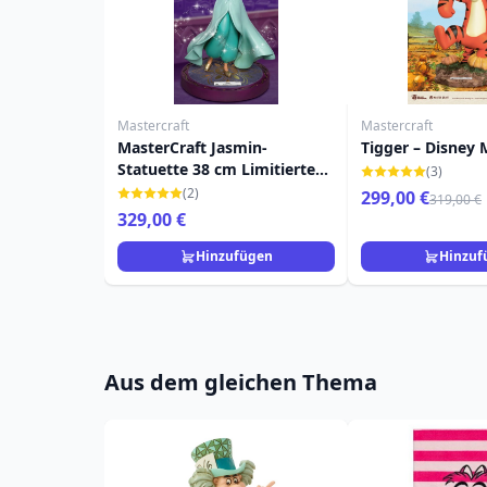
Mastercraft
Mastercraft
MasterCraft Jasmin-
Tigger – Disney 
Statuette 38 cm Limitierte
(3)
Auflage - Disney Aladdin
(2)
299,00 €
319,00 €
329,00 €
Hinzufügen
Hinzuf
Aus dem gleichen Thema