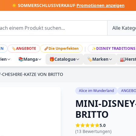
☀️ SOMMERSCHLUSSVERKAUF
·
Promotionen anzeigen
|
EN
🏷
ANGEBOTE
🩹
Die Unperfekten
✨
DISNEY TRADITIONS
rien
📚
Manga
🎁
Catalogue
🏷️
Marken
🏭
Herst
Y-CHESHIRE-KATZE VON BRITTO
Alice im Wunderland
ANGEBO
MINI-DISNEY
BRITTO
5.0
(13 Bewertungen)