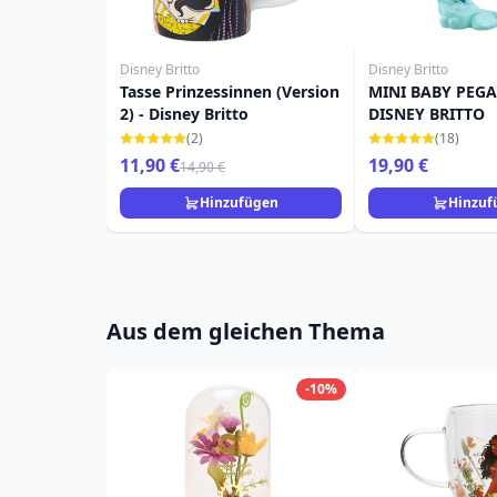
Disney Britto
Disney Britto
Tasse Prinzessinnen (Version
MINI BABY PEGA
2) - Disney Britto
DISNEY BRITTO
(2)
(18)
11,90 €
19,90 €
14,90 €
Hinzufügen
Hinzuf
Aus dem gleichen Thema
-10%