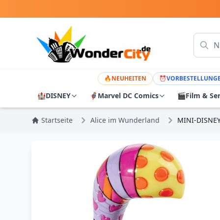
🔥
NEUHEITEN
⏰
VORBESTELLUNG
🏰
DISNEY
🦸
Marvel DC Comics
🎬
Film & Se
Startseite
Alice im Wunderland
MINI-DISNE