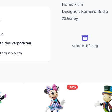
Höhe: 7 cm
Designer: Romero Britto
©Disney
o
12
n des verpackten
Schnelle Lieferung
.0 cm
× 6.5 cm
-18%