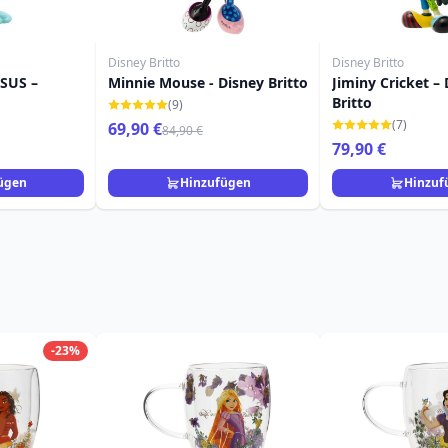
Disney Britto
Disney Britto
SUS –
Minnie Mouse - Disney Britto
Jiminy Cricket –
Britto
(9)
(7)
69,90 €
84,90 €
79,90 €
ügen
Hinzufügen
Hinzuf
-23%