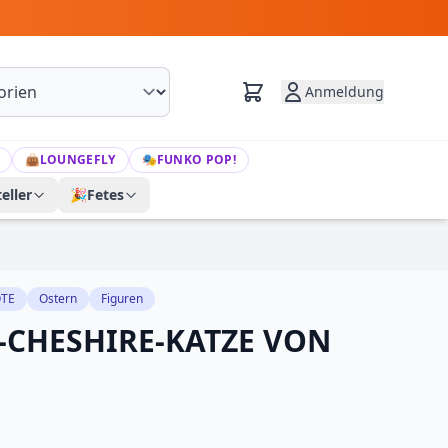
Anmeldung
👜
LOUNGEFLY
🎭
FUNKO POP!
eller
🎉
Fetes
TE
Ostern
Figuren
-CHESHIRE-KATZE VON