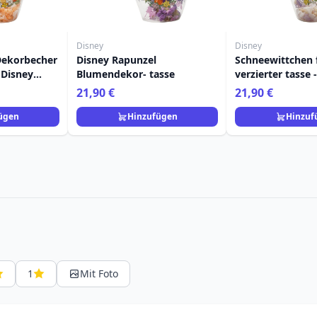
Disney
Disney
Dekorbecher
Disney Rapunzel
Schneewittchen f
 Disney
Blumendekor- tasse
verzierter tasse 
Pastel Princess
21,90 €
21,90 €
ügen
Hinzufügen
Hinzuf
1
Mit Foto