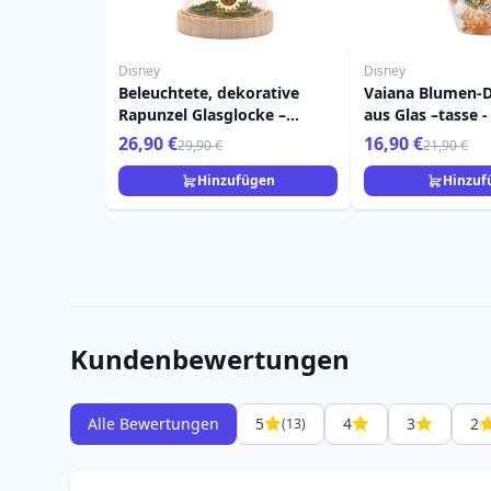
Disney
Disney
Beleuchtete, dekorative
Vaiana Blumen-
Rapunzel Glasglocke –
aus Glas –tasse -
Disney Pastel Princess
Pastel Princess
26,90 €
16,90 €
29,90 €
21,90 €
Hinzufügen
Hinzuf
Kundenbewertungen
Alle Bewertungen
5
4
3
2
(13)