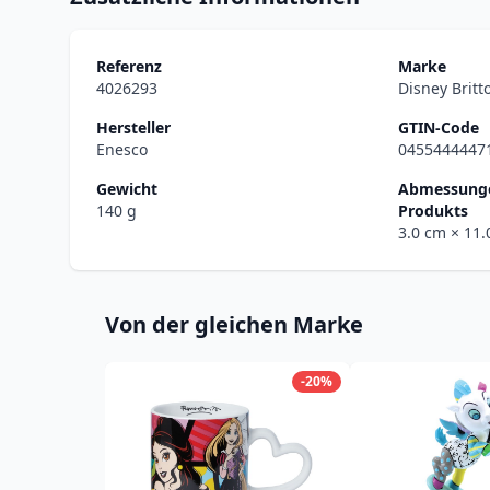
Referenz
Marke
4026293
Disney Britt
Hersteller
GTIN-Code
Enesco
0455444447
Gewicht
Abmessunge
140 g
Produkts
3.0 cm
× 11
Von der gleichen Marke
-20%