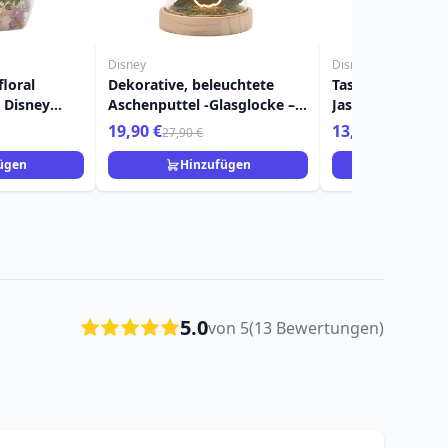
Disney
Disney
loral
Dekorative, beleuchtete
Tasse mit blüte
- Disney
Aschenputtel -Glasglocke –
Jasmine – Disney
Disney Pastellprinzessin
Princess
19,90 €
13,90 €
27,90 €
21,90 €
ügen
Hinzufügen
Hinzuf
5.0
von 5
(13 Bewertungen)