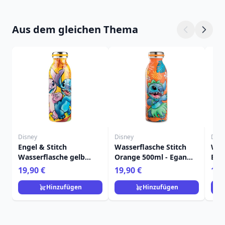
Aus dem gleichen Thema
Disney
Disney
Disn
Engel & Stitch
Wasserflasche Stitch
Was
Wasserflasche gelb
Orange 500ml - Egan
Ble
500ml - Egan Disney
Disney Home
Dis
19,90 €
19,90 €
19,
Home
Hinzufügen
Hinzufügen