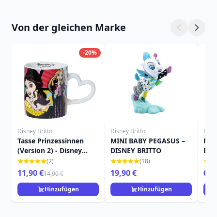
Von der gleichen Marke
-20%
Disney Britto
Disney Britto
Disne
Tasse Prinzessinnen
MINI BABY PEGASUS –
Min
(Version 2) - Disney
DISNEY BRITTO
Brit
Britto
(2)
(18)
11,90 €
19,90 €
69,
14,90 €
Hinzufügen
Hinzufügen