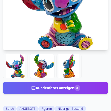
Kundenfotos anzeigen
8
Stitch
ANGEBOTE
Figuren
Niedriger Bestand