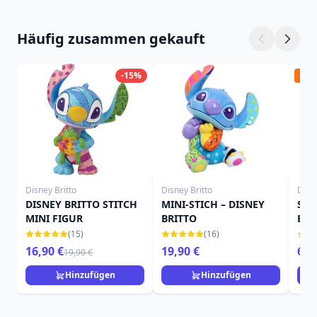
Häufig zusammen gekauft
-15%
Vor
Disney Britto
Disney Britto
Disne
DISNEY BRITTO STITCH
MINI-STICH – DISNEY
STI
MINI FIGUR
BRITTO
BRI
(15)
(16)
16,90 €
19,90 €
69,
19,90 €
Hinzufügen
Hinzufügen