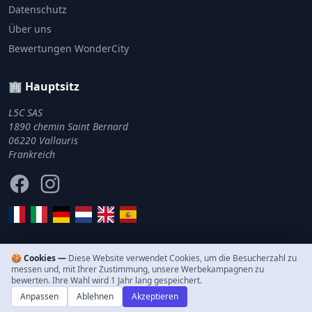
Datenschutz
Über uns
Bewertungen WonderCity
🏢 Hauptsitz
L5C SAS
1890 chemin Saint Bernard
06220 Vallauris
Frankreich
Facebook
Instagram
🍪 Cookies —
Diese Website verwendet Cookies, um die Besucherzahl zu
messen und, mit Ihrer Zustimmung, unsere Werbekampagnen zu
© 2011–2026 WonderCity. Alle Rechte vorbehalten.
bewerten. Ihre Wahl wird 1 Jahr lang gespeichert.
Anpassen
Ablehnen
Akzeptieren