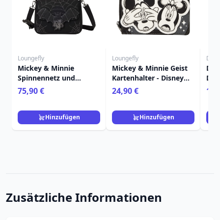
Loungefly
Loungefly
Disn
Mickey & Minnie
Mickey & Minnie Geist
Dis
Spinnennetz und
Kartenhalter - Disney
Dec
Fledermäuse
Loungefly
Mee
75,90 €
24,90 €
11,
Umhängetasche -
Kok
Disney Loungefly
Hinzufügen
Hinzufügen
Zusätzliche Informationen