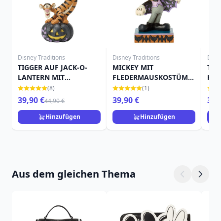
Disney Traditions
Disney Traditions
Disn
TIGGER AUF JACK-O-
MICKEY MIT
TIN
LANTERN MIT
FLEDERMAUSKOSTÜM -
KÜR
FLEDERMAUS - DISNEY
DISNEY TRADITIONS
TRA
(8)
(1)
TRADITIONS
39,90 €
39,90 €
39,
44,90 €
Hinzufügen
Hinzufügen
Aus dem gleichen Thema