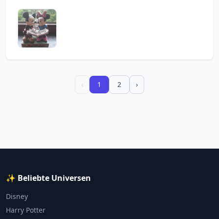
‹
1
2
›
✨ Beliebte Universen
Disney
Harry Potter