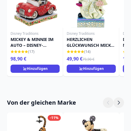
Disney Traditions
Disney Traditions
Disn
MICKEY & MINNIE IM
HERZLICHEN
DIS
AUTO – DISNEY-
GLÜCKWUNSCH MICKEY
MIN
TRADITIONS
UND MINNIE DISNEY
FIG
(17)
(14)
TRADITIONS
98,90 €
49,90 €
19,
79,90 €
Hinzufügen
Hinzufügen
Von der gleichen Marke
-11%