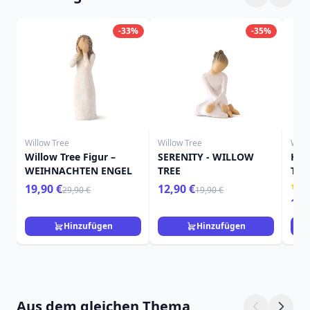
-33%
-35%
Willow Tree
Willow Tree
Will
Willow Tree Figur –
SERENITY - WILLOW
HIE
WEIHNACHTEN ENGEL
TREE
TRE
19,90 €
12,90 €
29,90 €
19,90 €
15,
Hinzufügen
Hinzufügen
Aus dem gleichen Thema