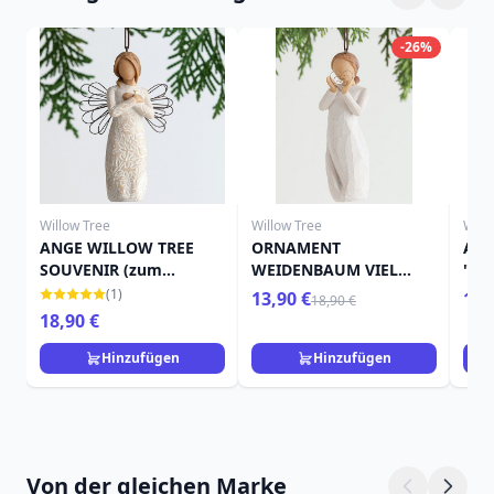
-26%
Willow Tree
Willow Tree
Will
ANGE WILLOW TREE
ORNAMENT
ANG
SOUVENIR (zum
WEIDENBAUM VIEL
"EI
Aufhängen)
LIEBE
ZU
(1)
13,90 €
14,
18,90 €
18,90 €
Hinzufügen
Hinzufügen
Von der gleichen Marke