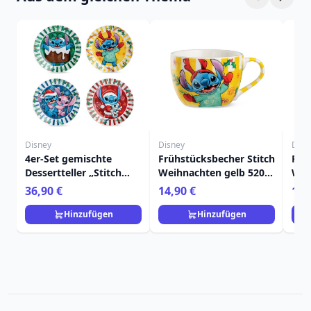
Disney
Disney
Disn
4er-Set gemischte
Frühstücksbecher Stitch
Frü
Dessertteller „Stitch
Weihnachten gelb 520
Wei
Weihnachten“ – Egan
ml - Egan Disney Home
Ega
36,90 €
14,90 €
14,
Disney Home
Hinzufügen
Hinzufügen