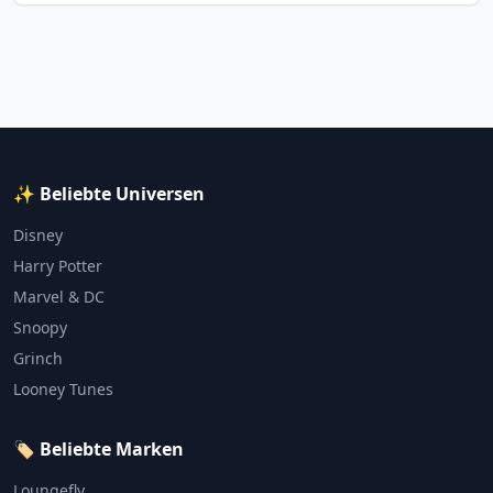
✨ Beliebte Universen
Disney
Harry Potter
Marvel & DC
Snoopy
Grinch
Looney Tunes
🏷️ Beliebte Marken
Loungefly