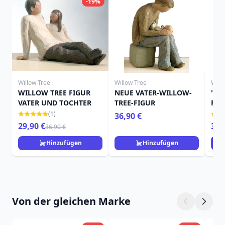
-19%
Willow Tree
Willow Tree
Will
WILLOW TREE FIGUR
NEUE VATER-WILLOW-
"DA
VATER UND TOCHTER
TREE-FIGUR
FIG
VON
(1)
36,90 €
29,90 €
36,
36,90 €
Hinzufügen
Hinzufügen
Von der gleichen Marke