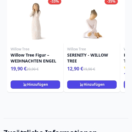
-33%
-35%
Willow Tree
Willow Tree
Will
Willow Tree Figur –
SERENITY - WILLOW
HIE
WEIHNACHTEN ENGEL
TREE
TRE
19,90 €
12,90 €
29,90 €
19,90 €
15,
Hinzufügen
Hinzufügen